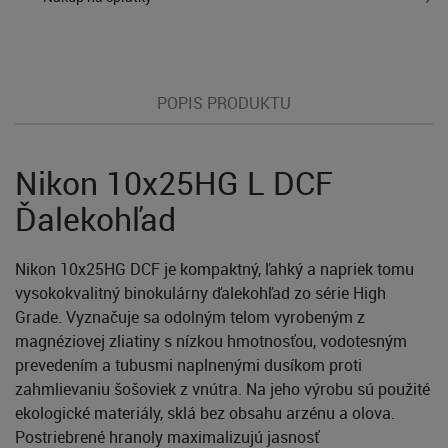
POPIS PRODUKTU
Nikon 10x25HG L DCF
Ďalekohľad
Nikon 10x25HG DCF je kompaktný, ľahký a napriek tomu
vysokokvalitný binokulárny ďalekohľad zo série High
Grade. Vyznačuje sa odolným telom vyrobeným z
magnéziovej zliatiny s nízkou hmotnosťou, vodotesným
prevedením a tubusmi naplnenými dusíkom proti
zahmlievaniu šošoviek z vnútra. Na jeho výrobu sú použité
ekologické materiály, sklá bez obsahu arzénu a olova.
Postriebrené hranoly maximalizujú jasnosť