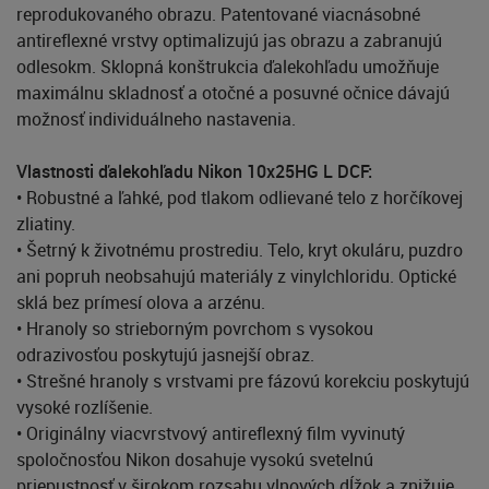
reprodukovaného obrazu. Patentované viacnásobné
antireflexné vrstvy optimalizujú jas obrazu a zabranujú
odlesokm. Sklopná konštrukcia ďalekohľadu umožňuje
maximálnu skladnosť a otočné a posuvné očnice dávajú
možnosť individuálneho nastavenia.
Vlastnosti ďalekohľadu Nikon 10x25HG L DCF:
• Robustné a ľahké, pod tlakom odlievané telo z horčíkovej
zliatiny.
• Šetrný k životnému prostrediu. Telo, kryt okuláru, puzdro
ani popruh neobsahujú materiály z vinylchloridu. Optické
sklá bez prímesí olova a arzénu.
• Hranoly so strieborným povrchom s vysokou
odrazivosťou poskytujú jasnejší obraz.
• Strešné hranoly s vrstvami pre fázovú korekciu poskytujú
vysoké rozlíšenie.
• Originálny viacvrstvový antireflexný film vyvinutý
spoločnosťou Nikon dosahuje vysokú svetelnú
priepustnosť v širokom rozsahu vlnových dĺžok a znižuje