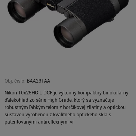
Obj. čislo:
BAA231AA
Nikon 10x25HG L DCF je výkonný kompaktný binokulárny
ďalekohľad zo série High Grade, ktorý sa vyznačuje
robustným ľahkým telom z horčíkovej zliatiny a optickou
sústavou vyrobenou z kvalitného optického skla s
patentovanými antireflexnými vr