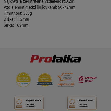
Najkratšia zaostriteľná vzdialenosť:
3,2m
Vzdialenosť medzi šošovkami:
56-72mm
Hmotnosť:
300g
Dĺžka:
112mm
Šírka:
109mm