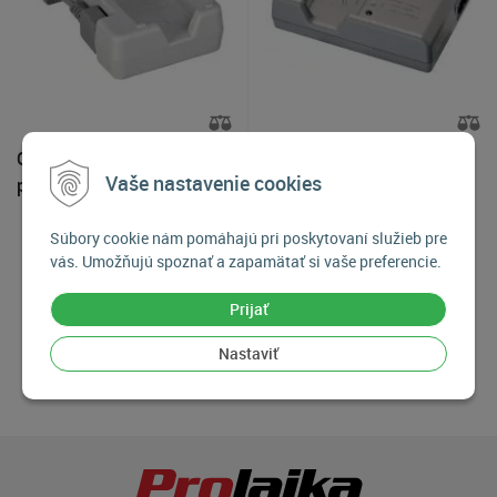
Olympus UC-92 Nabíjačka
Olympus BCN-1 Nabíjačka
Vaše nastavenie cookies
pre akumulátor Olympus
pre akumulátor Olympus
Li-90B
BLN-1
Súbory cookie nám pomáhajú pri poskytovaní služieb pre
57,90
€
49,90
€
vás. Umožňujú spoznať a zapamätať si vaše preferencie.
Na objednávku
Na objednávku
Prijať
Produkty:
6
| Aktuálna strana:
1
/
1
Nastaviť