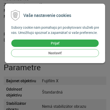
Zaostrovanie: manuálne
Max. ohnisková vzdialenosť 11
Vaše nastavenie cookies
Min. ohnisková vzdialenosť 6
Súbory cookie nám pomáhajú pri poskytovaní služieb pre
vás. Umožňujú spoznať a zapamätať si vaše preferencie.
Rozmery a hmotnosť:
Dĺžka 83,4 mm, priemer 63,5 mm pri hmotnosti 502 g.
Prijať
Nastaviť
Parametre
Bajonet objektívu
Fujifilm X
Odolnosť
Štandardná
objektívu
Stabilizátor
Nemá stabilizátor obrazu
obrazu