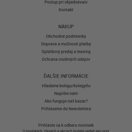
Postup pri objednávaní
Kontakt
NÁKUP
Obchodné podmienky
Doprava a možnosti platby
Splátkový predaj a leasing
Ochrana osobných údajov
ĎALŠIE INFORMÁCIE
Hľadáme kolegu/kolegyňu
Napíšte nám
Ako funguje náš bazár?
Prihlásenie do Newslettera
Prihláste sa k odberu noviniek
O novinkách, zľavách a akciách budete vedieť ako prvý.