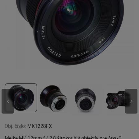
Obj. čislo:
MK1228FX
Meike MK 12mm f / 2,8 širokouhlý objektív pre Aps-C