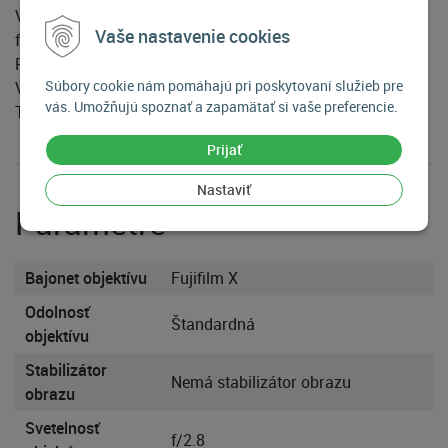
Vhodný pre žáner: Architektúra, Interiéry, Krajina, Street
Vaše nastavenie cookies
foto
Rozdelenie podľa ohniska: Širokouhlý
Súbory cookie nám pomáhajú pri poskytovaní služieb pre
Vhodný pre formát snímače : APS-C
vás. Umožňujú spoznať a zapamätať si vaše preferencie.
Typ bajonetu: Fujifilm X
Prijať
Nastaviť
Parametre
Bajonet objektívu
Fujifilm X
Odolnosť
Štandardná
objektívu
Stabilizátor
Nemá stabilizátor obrazu
obrazu
Svetelnosť
f/2.8