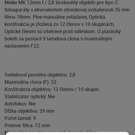
Meike MK 12mm f / 2,8 širokouhlý objektív pre Aps-C
fotoaparáty s ekvivalentom ohniskovej vzdialenosti 35 mm
filmu 18mm. Plne manuálne ovládanie, Optická
konštrukcia je zložená zo 12 členov v 10 skupinách,
Optické členmi sú ošetrené proti odleskom. O plastický
bokeh sa postará 9 lamelová clona s maximálnym
nastavením F22.
Svetelnosť pevného objektívu: 2,8
Maximálna clona (F): 22
Konštrukcia objektívu: 12 členov / 10 skupín
Stabilizátor optický: Nie
Autofokus: Nie
Dĺžka objektívu: 29 mm
Počet lamiel: 9
Priemer filtra: 72 mm
Minimálna zaostrovacia vzdialenosti: 12cm