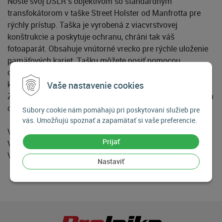
Noste svoj DSLR s objektívom so štandardným
transfokátorom v taške Street Holster od Manfrotta pre
rýchly prístup. Taška je vyrobená z viacvrstvovej
konštrukcie a poskytuje ochranu, chráni tak váš
fotoaparát. Obsahuje vnútorné vrecko pre rýchle uloženie
pamäťových kariet. Tašku môžete nosiť pomocou
odnímateľného nastaviteľného ramenného popruhu s
klzným komfortom alebo hornou polstrovanou rukoväťou.
Vaše nastavenie cookies
Za účelom ďalšieho pohodlia je k dispozícii zadný úchyt na
opasok pre ľahké nosenie.
Súbory cookie nám pomáhajú pri poskytovaní služieb pre
vás. Umožňujú spoznať a zapamätať si vaše preferencie.
Vonkajšie rozmery .................. 18.0 x 15.0 x 14.5 cm
Prijať
Vnútorné rozmery ................... 16.0 x 13.0 x 10.0 cm
Vaha......................... 0.3 kg
Nastaviť