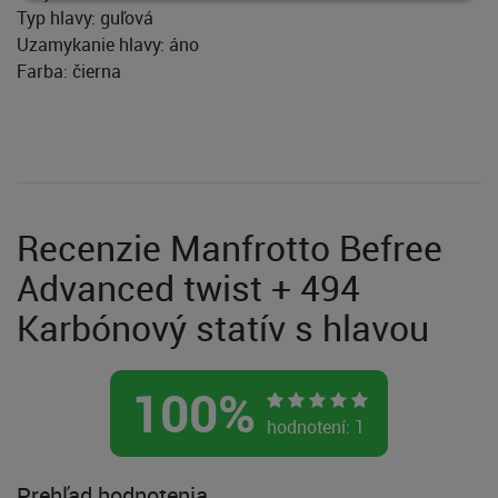
Typ hlavy: guľová
Uzamykanie hlavy: áno
Farba: čierna
Recenzie Manfrotto Befree
Advanced twist + 494
Karbónový statív s hlavou
100
%
hodnotení:
1
Prehľad hodnotenia