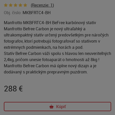
(Recenzie:
1
)
Obj. čislo:
MKBFRTC4-BH
Manfrotto MKBFRTC4-BH BeFree karbónový statív
Manfrotto Befree Carbon je nový ultraľahký a
ultrakompaktný statív určený predovšetkým pre náročých
fotografov, ktorí potrebujú fotografovať so statívom v
extrémnych podmienkach, na horách a pod.
Statív Befree Carbon váži spolu s hlavou len neuveriteľných
2,4kg, pričom unesie fotoaparát o hmotnosti až 8kg !
Manfrotto Befree Carbon má úplne nový dizajn a je
dodávaný s praktickým prepravným puzdrom.
288
€
Kúpiť