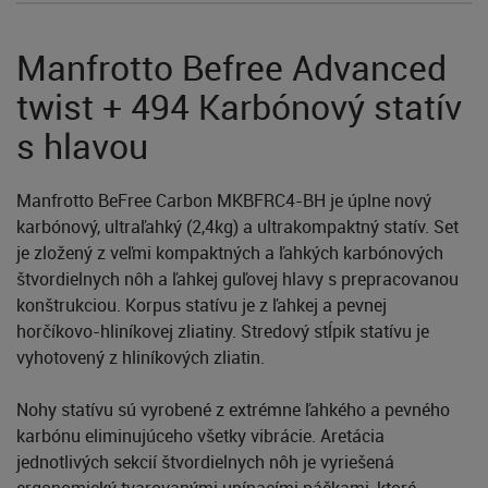
Manfrotto Befree Advanced
twist + 494 Karbónový statív
s hlavou
Manfrotto BeFree Carbon MKBFRC4-BH je úplne nový
karbónový, ultraľahký (2,4kg) a ultrakompaktný statív. Set
je zložený z veľmi kompaktných a ľahkých karbónových
štvordielnych nôh a ľahkej guľovej hlavy s prepracovanou
konštrukciou. Korpus statívu je z ľahkej a pevnej
horčíkovo-hliníkovej zliatiny. Stredový stĺpik statívu je
vyhotovený z hliníkových zliatin.
Nohy statívu sú vyrobené z extrémne ľahkého a pevného
karbónu eliminujúceho všetky vibrácie. Aretácia
jednotlivých sekcií štvordielnych nôh je vyriešená
ergonomický tvarovanými upínacími páčkami, ktoré