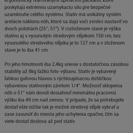
poskytujú extrémnu uzamykaciu silu pre bezpečné
uzamknutie celého systému. Statív má unikátny systém
aretácie náklonu nôh, ktoré sa dajú voči zvislici nastaviť vo
dvoch polohách (25°; 51°). V rozloženom stave je výška
statívu aj s vysunutým stredovým stĺpikom 150 cm, bez
vysunutého stredového stĺpika je to 127 cm a v zloženom
stave je to iba 41 cm.
Pri jeho hmotnosti iba 2,4kg unesie s dostatočnou zásobou
stability až 8kg ťažkú foto-výbavu. Statív je vybavený
ľahkou guľovou hlavou s rýchloupínacou doštičkou
vybavenou statívovým závitom 1/4“. Možnosť sklopenia
nôh o 51° vám dovolí dosiahnuť minimálnu pracovnú
výšku iba 49 cm nad zemou. V prípade, že sa potrebujete
dostať ešte nižšie tak je možné stredový stĺpik vybrať a
zase zasunúť do miesta jeho uchytenia opačne, čím sa
viete dostať doslova až pod statív.