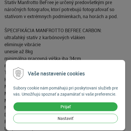
Statív Manfrotto BeFree je určený predovšetkým pre
náročných fotografov, ktorí potrebujú fotografovať so
statívom v extrémnych podmienkach, na horách a pod.
ŠPECIFIKÁCIA MANFROTTO BEFREE CARBON:
ultraľahký statív z karbónových vlákien
eliminuje vibrácie
unesie až 8kg
minimálna pracovná výška iba 34cm
maximálna pracovná výška 150cm
Technické parametre:
Vaše nastavenie cookies
Hmotnosť: 1350g
Materiál: uhlíkové vlákno
Súbory cookie nám pomáhajú pri poskytovaní služieb pre
Max. nosnosť: 8kg
vás. Umožňujú spoznať a zapamätať si vaše preferencie.
Min. výška: 49cm
Prijať
Max. výška: 150cm
Dĺžka v zloženom stave: 32cm
Nastaviť
Počet sekcií nôh: 4
Uhly nôh: 25°, 51°