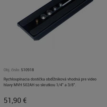
Obj. čislo:
510918
Rychloupínacia dostička obdĺžniková vhodná pre video
hlavy MVH 502AH so skrutkou 1/4" a 3/8".
51,90
€