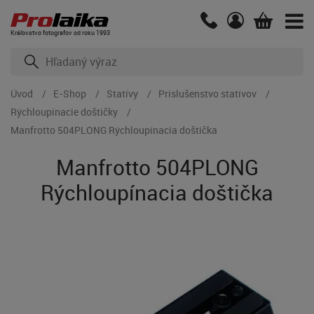
Kráľovstvo fotografov od roku 1993
Úvod
E-Shop
Statívy
Príslušenstvo statívov
Rýchloupínacie doštičky
Manfrotto 504PLONG Rýchloupínacia doštička
Manfrotto 504PLONG
Rýchloupínacia doštička