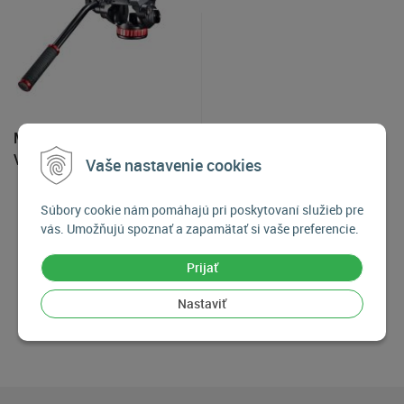
Manfrotto MVH502AH
Video hlava
Vaše nastavenie cookies
199
€
Súbory cookie nám pomáhajú pri poskytovaní služieb pre
vás. Umožňujú spoznať a zapamätať si vaše preferencie.
Skladom 2-3 kusy
Prijať
Nastaviť