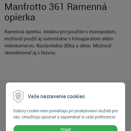
Manfrotto 361 Ramenná
opierka
Ramenná opierka. Ideálna pre použitie s monopodom,
možnosť použiť aj samostatne s fotoaparátom alebo
videokamerou. Nastaviteľná dĺžka a sklon. Možnosť
skombinovať aj s hlavou.
Vaše nastavenie cookies
Súbory cookie nám pomáhajú pri poskytovaní služieb pre
vás. Umožňujú spoznať a zapamätať si vaše preferencie.
Prijať