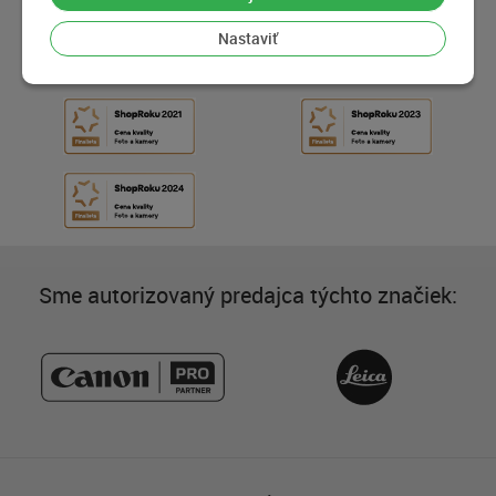
Nastaviť
Sme autorizovaný predajca týchto značiek: