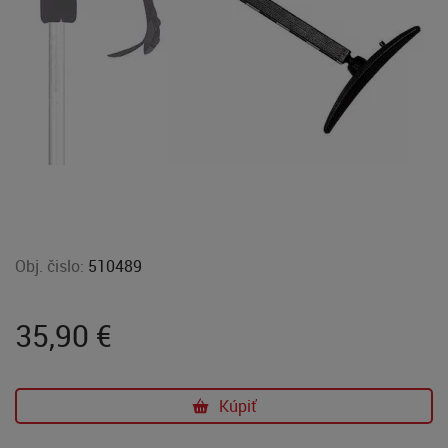
Obj. čislo:
510489
35,90
€
Kúpiť