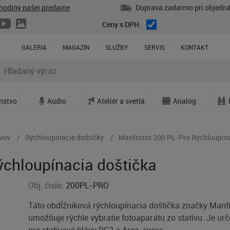
hodiny našej predajne
Doprava zadarmo pri objedná
Ceny s DPH
GALÉRIA
MAGAZÍN
SLUŽBY
SERVIS
KONTAKT
enstvo
Audio
Ateliér a svetlá
Analóg
ívov
Rýchloupínacie doštičky
Manfrotto 200 PL-Pro Rýchloupína
ýchloupínacia doštička
Obj. čislo:
200PL-PRO
Táto obdĺžniková rýchloupínacia doštička značky Manf
umožňuje rýchle vybratie fotoaparátu zo statívu. Je ur