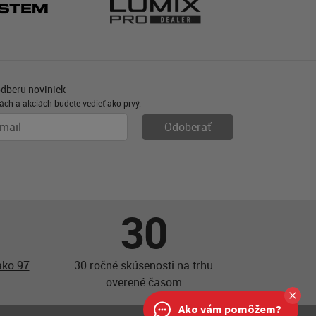
odberu noviniek
ách a akciách budete vedieť ako prvý.
30
ako 97
30 ročné skúsenosti na trhu
overené časom
Ako vám pomôžem?