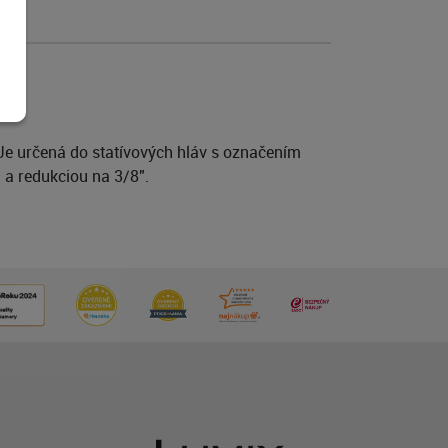
 Je určená do statívových hláv s označením
 a redukciou na 3/8".