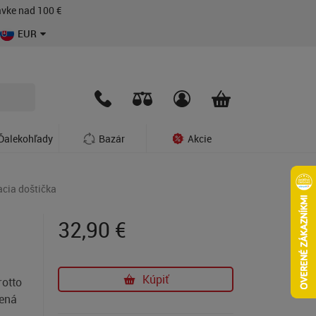
vke nad 100 €
EUR
Ďalekohľady
Bazár
Akcie
cia doštička
32,90
€
Kúpiť
rotto
čená