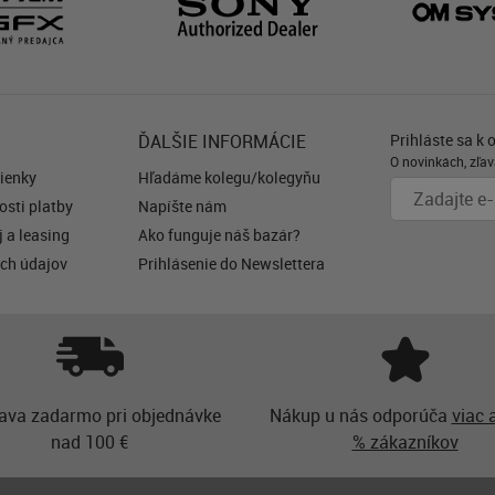
ĎALŠIE INFORMÁCIE
Prihláste sa k 
O novinkách, zľav
ienky
Hľadáme kolegu/kolegyňu
sti platby
Napíšte nám
 a leasing
Ako funguje náš bazár?
ch údajov
Prihlásenie do Newslettera
ava zadarmo pri objednávke
Nákup u nás odporúča
viac 
nad 100 €
% zákazníkov