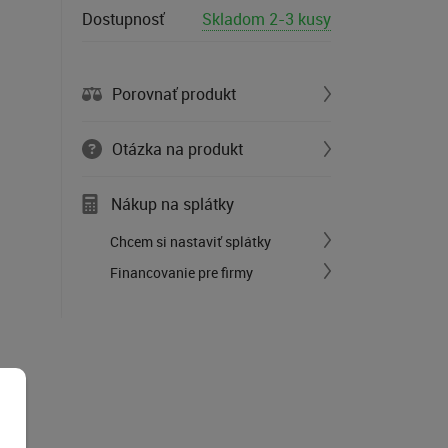
Dostupnosť
Skladom 2-3 kusy
Porovnať produkt
Otázka na produkt
Nákup na splátky
Chcem si nastaviť splátky
Financovanie pre firmy