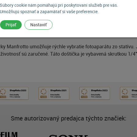
Súbory cookie nám pomáhajú pri poskytovaní služieb pre vás.
POPIS PRODUKTU
Umožňujú spoznať a zapamätať si vaše preferencie.
Prijať
Nastaviť
Rýchloupínacia doštička
ky Manfrotto umožňuje rýchle vybratie fotoaparátu zo statívu.
životnosť sú zaručené. Táto doštička je vybavená skrutkou 1/4"
Sme autorizovaný predajca týchto značiek: