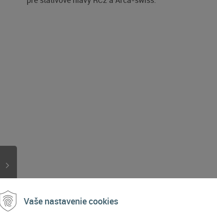
pre statívové hlávy RC2 a Arca-swiss.
Vaše nastavenie cookies