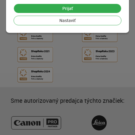
Prijať
Nastaviť
Sme autorizovaný predajca týchto značiek: