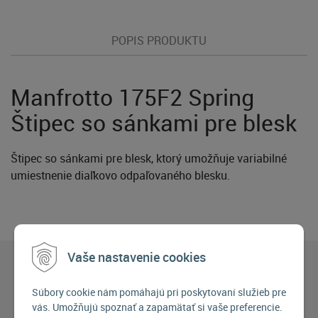
POPIS PRODUKTU
Manfrotto 175F2 Spring
Štipec so sánkami pre blesk
Štipec so sánkami pre blesk, ktorý umožňuje variabilné
umiestnenie diaľkovo odpaľovaného blesku.
Vaše nastavenie cookies
Súbory cookie nám pomáhajú pri poskytovaní služieb pre
vás. Umožňujú spoznať a zapamätať si vaše preferencie.