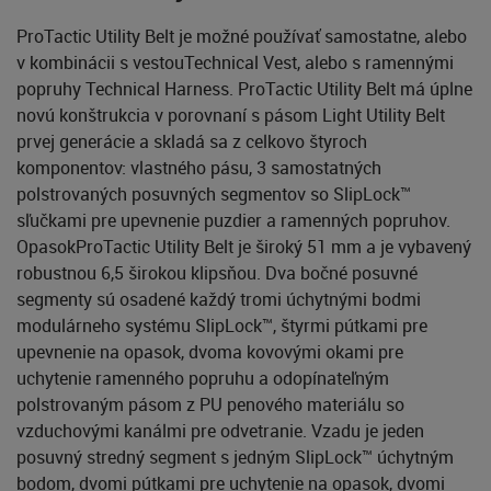
ProTactic Utility Belt je možné používať samostatne, alebo
v kombinácii s vestouTechnical Vest, alebo s ramennými
popruhy Technical Harness. ProTactic Utility Belt má úplne
novú konštrukcia v porovnaní s pásom Light Utility Belt
prvej generácie a skladá sa z celkovo štyroch
komponentov: vlastného pásu, 3 samostatných
polstrovaných posuvných segmentov so SlipLock™
sľučkami pre upevnenie puzdier a ramenných popruhov.
OpasokProTactic Utility Belt je široký 51 mm a je vybavený
robustnou 6,5 širokou klipsňou. Dva bočné posuvné
segmenty sú osadené každý tromi úchytnými bodmi
modulárneho systému SlipLock™, štyrmi pútkami pre
upevnenie na opasok, dvoma kovovými okami pre
uchytenie ramenného popruhu a odopínateľným
polstrovaným pásom z PU penového materiálu so
vzduchovými kanálmi pre odvetranie. Vzadu je jeden
posuvný stredný segment s jedným SlipLock™ úchytným
bodom, dvomi pútkami pre uchytenie na opasok, dvomi