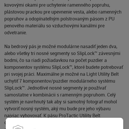
kovovými okami pre uchytenie ramenného popruhu,
plástovou prackou pre upevnenie vesta, alebo ramenných
popruhov a odopínateľným polstrovaným pásom z PU
penového materiálu so vzduchovými kanálmi pre
odvetranie.
Na bedrový pás je možné modulárne nasadiť jeden dva,
alebo všetky tri nosné segmenty so SlipLock™ závesnými
bodmi, čo sa riadi požiadavkou na počet puzdier a
komponentov systému SlipLock™, ktoré budete potrebovať
pri svojej práci. Maximálne je možné na Light Utility Belt
uchytiť 7 komponentov/puzdier modulárneho systému
SlipLock™. Jednotlivé nosné segmenty je používať
samostatne v kombinácii s ramenným popruhom. Celý
systém je navrhnutý tak aby si samotný fotograf mohol
vytvoriť nosný systém, aký mu bude pre jeho výbavu
najviac vyhovovať. K pásu ProTactic Utility Belt
osadenému minimálne 2 posuvnými nosnými segmentmi