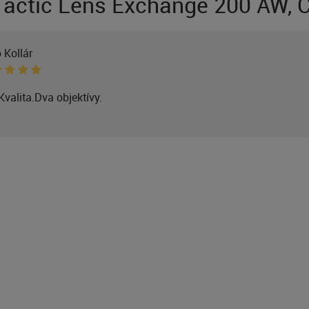
actic Lens Exchange 200 AW, Č
 Kollár
Kvalita.Dva objektívy.