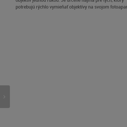
objektív jednou rukou. Je určené najmä pre tých, ktorý
potrebujú rýchlo vymieňať objektívy na svojom fotoapar