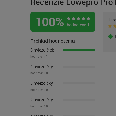
Recenzie Lowepro ProT
100
%
Jaro
hodnotení:
1
Prehľad hodnotenia
5 hviezdičiek
hodnotení:
1
4 hviezdičky
hodnotení:
0
3 hviezdičky
hodnotení:
0
2 hviezdičky
hodnotení:
0