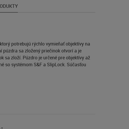
RODUKTY
ktorý potrebujú rýchlo vymieňať objektívy na
í púzdra sa zložený priečinok otvorí a je
k sa zloží. Púzdro je určené pre objektívy až
lné so systémom S&F a SlipLock. Súčasťou