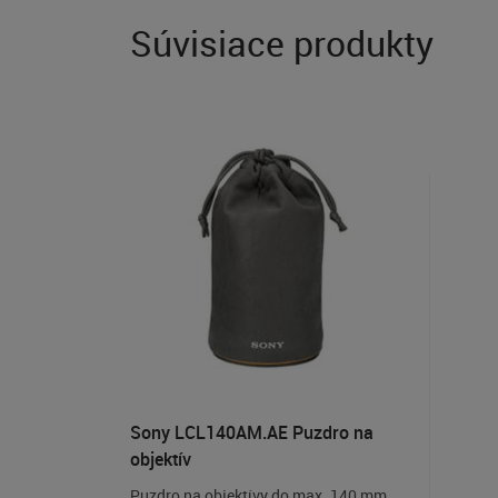
Súvisiace produkty
Sony LCL140AM.AE Puzdro na
objektív
Puzdro na objektívy do max. 140 mm.