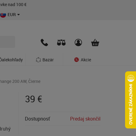
vke nad 100 €
EUR
Ďalekohľady
Bazár
Akcie
hange 200 AW, Čierne
39
€
Dostupnosť
Predaj skončil
druhý