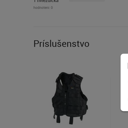
1 hviezdička
hodnotení:
0
Príslušenstvo