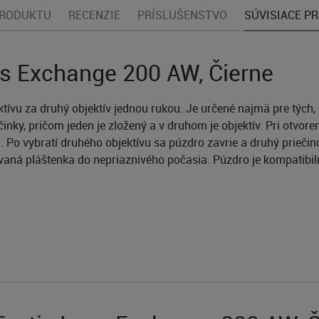
PRODUKTU
RECENZIE
PRÍSLUŠENSTVO
SÚVISIACE P
s Exchange 200 AW, Čierne
ívu za druhý objektív jednou rukou. Je určené najmä pre tých, 
ky, pričom jeden je zložený a v druhom je objektív. Pri otvoren
 Po vybratí druhého objektívu sa púzdro zavrie a druhý priečino
vaná pláštenka do nepriaznivého počasia. Púzdro je kompatibi