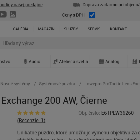
hodiny našej predajne
Doprava zadarmo pri objedná
Ceny s DPH
GALÉRIA
MAGAZÍN
SLUŽBY
SERVIS
KONTAKT
enstvo
Audio
Ateliér a svetlá
Analóg
Nosné systémy
Systémové puzdra
Lowepro ProTactic Lens Exc
 Exchange 200 AW, Čierne
Obj. čislo:
E61PLW36260
(Recenzie:
1
)
Unikátne púzdro, ktoré umožňuje výmenu objektívu za 