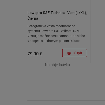
Lowepro S&F Technical Vest (L/XL),
Čierna
Fotografická vesta modulárneho
systému Lowepro S&F veľkosti S/M.
Vestu je možné nosiť samostatne alebo
v spojení s bedrovým pásom Deluxe
Technical Belt alebo Light Utility Belt.
79,90
€
Kúpiť
Na objednávku