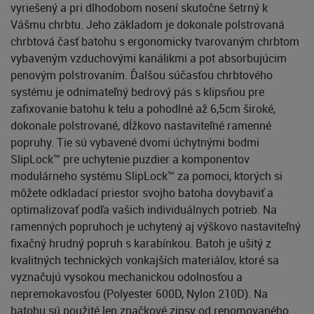
vyriešený a pri dlhodobom nosení skutočne šetrný k
Vášmu chrbtu. Jeho základom je dokonale polstrovaná
chrbtová časť batohu s ergonomicky tvarovaným chrbtom
vybaveným vzduchovými kanálikmi a pot absorbujúcim
penovým polstrovaním. Ďalšou súčasťou chrbtového
systému je odnímateľný bedrový pás s klipsňou pre
zafixovanie batohu k telu a pohodlné až 6,5cm široké,
dokonale polstrované, dĺžkovo nastaviteľné ramenné
popruhy. Tie sú vybavené dvomi úchytnými bodmi
SlipLock™ pre uchytenie puzdier a komponentov
modulárneho systému SlipLock™ za pomoci, ktorých si
môžete odkladací priestor svojho batoha dovybaviť a
optimalizovať podľa vašich individuálnych potrieb. Na
ramenných popruhoch je uchytený aj výškovo nastaviteľný
fixačný hrudný popruh s karabínkou. Batoh je ušitý z
kvalitných technických vonkajších materiálov, ktoré sa
vyznačujú vysokou mechanickou odolnosťou a
nepremokavosťou (Polyester 600D, Nylon 210D). Na
batohu sú použité len značkové zipsy od renomovaného