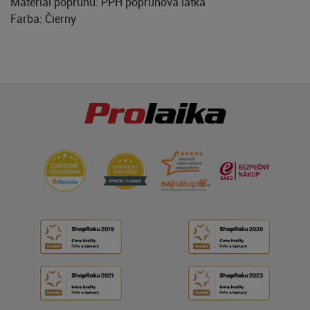
Materiál popruhu: PPH popruhová látka
Farba: Čierny