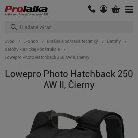
Kráľovstvo fotografov od roku 1993
Úvod
E-Shop
Brašne a ochrana techniky
Batohy
Batohy klasickej konštrukcie
Lowepro Photo Hatchback 250 AW II, Čierny
Lowepro Photo Hatchback 250
AW II, Čierny