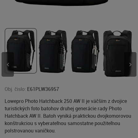
Obj. čislo:
E61PLW36957
Lowepro Photo Hatchback 250 AW II je väčším z dvojice
turistických foto batohov druhej generácie rady Photo
Hatchback AW II. Batoh vyniká praktickou dvojkomorovou
konštrukciou s vyberateľnou samostatne použiteľnou
polstrovanou vaničkou.