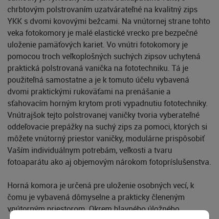
chrbtovým polstrovaním uzatvárateľné na kvalitný zips
YKK s dvomi kovovými bežcami. Na vnútornej strane tohto
veka fotokomory je malé elastické vrecko pre bezpečné
uloženie pamäťových kariet. Vo vnútri fotokomory je
pomocou troch veľkoplošných suchých zipsov uchytená
praktická polstrovaná vanička na fototechniku. Tá je
použiteľná samostatne a je k tomuto účelu vybavená
dvomi praktickými rukoväťami na prenášanie a
sťahovacím horným krytom proti vypadnutiu fototechniky.
Vnútrajšok tejto polstrovanej vaničky tvoria vyberateľné
oddeľovacie prepážky na suchý zips za pomoci, ktorých si
môžete vnútorný priestor vaničky, modulárne prispôsobiť
Vaším individuálnym potrebám, veľkosti a tvaru
fotoaparátu ako aj objemovým nárokom fotopríslušenstva.
Horná komora je určená pre uloženie osobných vecí, k
čomu je vybavená dômyselne a prakticky členeným
vnútorným priestorom. Okrem hlavného úložného