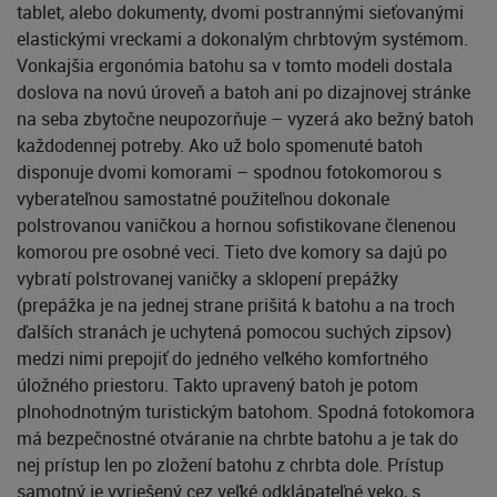
tablet, alebo dokumenty, dvomi postrannými sieťovanými
elastickými vreckami a dokonalým chrbtovým systémom.
Vonkajšia ergonómia batohu sa v tomto modeli dostala
doslova na novú úroveň a batoh ani po dizajnovej stránke
na seba zbytočne neupozorňuje – vyzerá ako bežný batoh
každodennej potreby. Ako už bolo spomenuté batoh
disponuje dvomi komorami – spodnou fotokomorou s
vyberateľnou samostatné použiteľnou dokonale
polstrovanou vaničkou a hornou sofistikovane členenou
komorou pre osobné veci. Tieto dve komory sa dajú po
vybratí polstrovanej vaničky a sklopení prepážky
(prepážka je na jednej strane prišitá k batohu a na troch
ďalších stranách je uchytená pomocou suchých zipsov)
medzi nimi prepojiť do jedného veľkého komfortného
úložného priestoru. Takto upravený batoh je potom
plnohodnotným turistickým batohom. Spodná fotokomora
má bezpečnostné otváranie na chrbte batohu a je tak do
nej prístup len po zložení batohu z chrbta dole. Prístup
samotný je vyriešený cez veľké odklápateľné veko, s