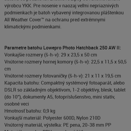
výrobcu YKK. Pre nosenie v naozaj veľmi nepriaznivých
podmienkach je batoh vybavený integrovanou pláštenkou
All Weather Cover™ na ochranu pred extrémnymi
klimatickými podmienkami.
Parametre batohu Lowepro Photo Hatchback 250 AW II:
Vonkajšie rozmery (š-h-v): 29 x 23,5 x 50 cm
Vnútorne rozmery hornej komory (š-h-v): 22,5 x 11,5 x 50,5
cm
Vnútorné rozmery fotovaničky (š-h-v): 21 x 11 x 19,5 cm
Kapacita batohu: Compaktný systémový fotoaparát, alebo
DSLR so základným objektívom, 1-2 objektívy, blesk, tablet
(do 10“), dokumenty A5, fotopríslušenstvo, mini statív,
osobné veci
Hmotnosť batohu: 0,9 kg
Vonkajší materiál: Polyester 600D, Nylon 210D
Vnútorný materiál, výstelka: PE pena, 20-38 mm PP