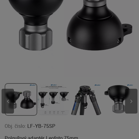
Obj. čislo:
LF-YB-75SP
Polguľový adaptér Leofoto 75mm