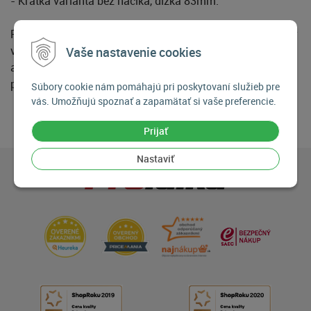
- Krátka varianta bez háčika, dĺžka 83mm.
Pre zachovanie minimálnej hmotnosti adaptéra, je adaptér
vyrobený z pevnej a ľahkej zliatiny hliníka. Pre aretáciu
Vaše nastavenie cookies
adaptéra stačí jednoducho otočiť doťahovacím skrutkou,
pre uvoľnenie stačí doťahovaciu skrutku povoliť.
Súbory cookie nám pomáhajú pri poskytovaní služieb pre
vás. Umožňujú spoznať a zapamätať si vaše preferencie.
Prijať
Nastaviť