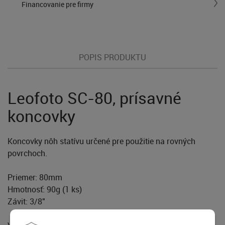
Financovanie pre firmy
POPIS PRODUKTU
Leofoto SC-80, prísavné
koncovky
Koncovky nôh statívu určené pre použitie na rovných
povrchoch.
Priemer: 80mm
Hmotnosť: 90g (1 ks)
Závit: 3/8"