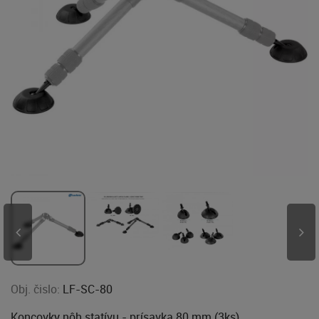
Obj. čislo:
LF-SC-80
Koncovky nôh statívu - prísavka 80 mm (3ks).