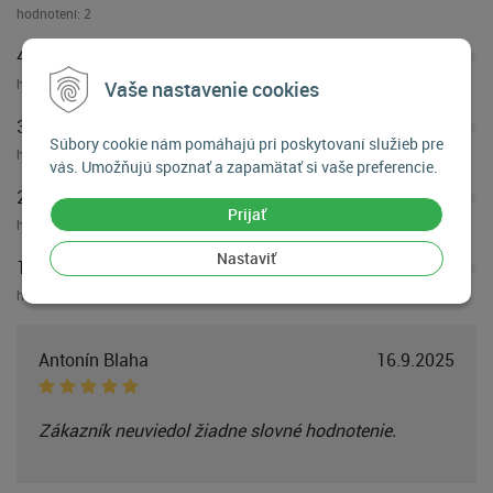
hodnotení:
2
4 hviezdičky
hodnotení:
0
Vaše nastavenie cookies
3 hviezdičky
Súbory cookie nám pomáhajú pri poskytovaní služieb pre
hodnotení:
0
vás. Umožňujú spoznať a zapamätať si vaše preferencie.
2 hviezdičky
Prijať
hodnotení:
0
Nastaviť
1 hviezdička
hodnotení:
0
Antonín Blaha
16.9.2025
Zákazník neuviedol žiadne slovné hodnotenie.