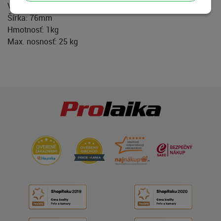
Výška: 245mm
Šírka: 76mm
Hmotnosť: 1kg
Max. nosnosť: 25 kg