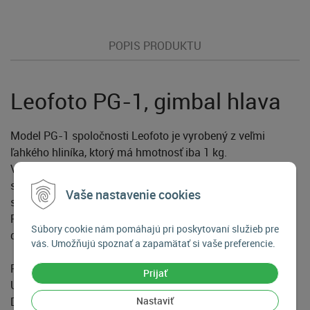
POPIS PRODUKTU
Leofoto PG-1, gimbal hlava
Model PG-1 spoločnosti Leofoto je vyrobený z veľmi
ľahkého hliníka, ktorý má hmotnosť iba 1 kg.
Všetky skrutky sú vyrobené s CNC presným strojom, aby
sa zaručilo dlhodobé používanie. K dispozícii sú imbusové
Vaše nastavenie cookies
skrutky pre presné nastavenie užívateľom.
Podstavec s odnímateľnou doštičkou typu Arca Swiss s
Súbory cookie nám pomáhajú pri poskytovaní služieb pre
dĺžkou 10 cm vrátane zaisťovacej skrutky.
vás. Umožňujú spoznať a zapamätať si vaše preferencie.
Priemer podstavca: 76mm
Prijať
Upínanie: Svorka: Gimbal
Nastaviť
Dĺžka hlavy: 200mm