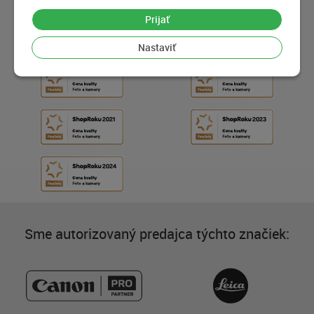
Prijať
Nastaviť
Sme autorizovaný predajca týchto značiek: