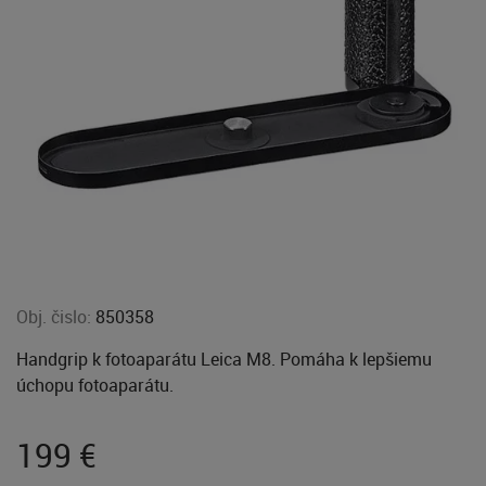
Obj. čislo:
850358
Handgrip k fotoaparátu Leica M8. Pomáha k lepšiemu
úchopu fotoaparátu.
199
€