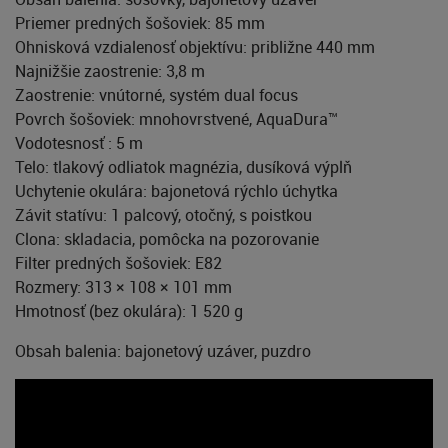
Priemer predných šošoviek: 85 mm
Ohnisková vzdialenosť objektívu: približne 440 mm
Najnižšie zaostrenie: 3,8 m
Zaostrenie: vnútorné, systém dual focus
Povrch šošoviek: mnohovrstvené, AquaDura™
Vodotesnosť : 5 m
Telo: tlakový odliatok magnézia, dusíková výplň
Uchytenie okulára: bajonetová rýchlo úchytka
Závit statívu: 1 palcový, otočný, s poistkou
Clona: skladacia, pomôcka na pozorovanie
Filter predných šošoviek: E82
Rozmery: 313 × 108 × 101 mm
Hmotnosť (bez okulára): 1 520 g
Obsah balenia: bajonetový uzáver, puzdro