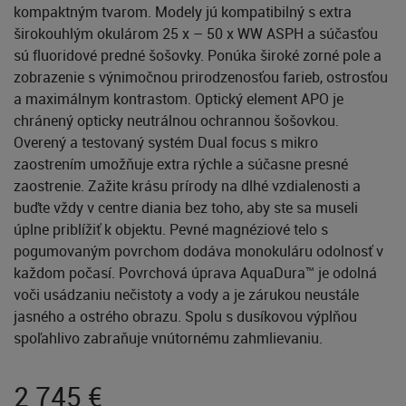
kompaktným tvarom. Modely jú kompatibilný s extra
širokouhlým okulárom 25 x – 50 x WW ASPH a súčasťou
sú fluoridové predné šošovky. Ponúka široké zorné pole a
zobrazenie s výnimočnou prirodzenosťou farieb, ostrosťou
a maximálnym kontrastom. Optický element APO je
chránený opticky neutrálnou ochrannou šošovkou.
Overený a testovaný systém Dual focus s mikro
zaostrením umožňuje extra rýchle a súčasne presné
zaostrenie. Zažite krásu prírody na dlhé vzdialenosti a
buďte vždy v centre diania bez toho, aby ste sa museli
úplne priblížiť k objektu. Pevné magnéziové telo s
pogumovaným povrchom dodáva monokuláru odolnosť v
každom počasí. Povrchová úprava AquaDura™ je odolná
voči usádzaniu nečistoty a vody a je zárukou neustále
jasného a ostrého obrazu. Spolu s dusíkovou výplňou
spoľahlivo zabraňuje vnútornému zahmlievaniu.
2 745
€