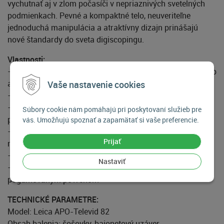
vychutnať aj v zlom počasíči v nepriaznivých svetelných
podmienkach. Pevné a kompaktné telo, neuveriteľne
jednoduchá manipulácia a atraktívny dizajn prinášajú
nové štandardy do sveta digiscopingu.
Vlastnosti:
– najnovšie fluoridové sklo pre dokonalú neutrálnosť farieb
a maximálny kontrast
Vaše nastavenie cookies
– vo verzii rovného alebo uhlového monokuláru
– vynikajúci jas a obraz aj v nepriaznivých svetelných
Súbory cookie nám pomáhajú pri poskytovaní služieb pre
podmienkach
vás. Umožňujú spoznať a zapamätať si vaše preferencie.
– najnižšia vzdialenosť zaostrenia vo svojej triede (len 3,8
Prijať
m)
– povrchová úprava AquaDura™ odolná voči špine a vode
Nastaviť
– extra odolnosť vďaka magnéziovému telu s
pogumovaným povrchom
TECHNICKÉ PARAMETRE:
Model: Leica APO-Televid 82
Obsah balenia: šošovky, bajonetový uzáver