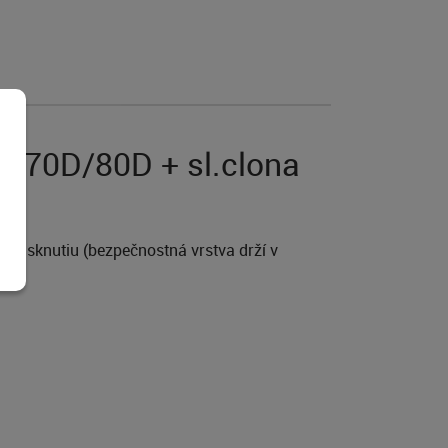
OS 70D/80D + sl.clona
prasknutiu (bezpečnostná vrstva drží v