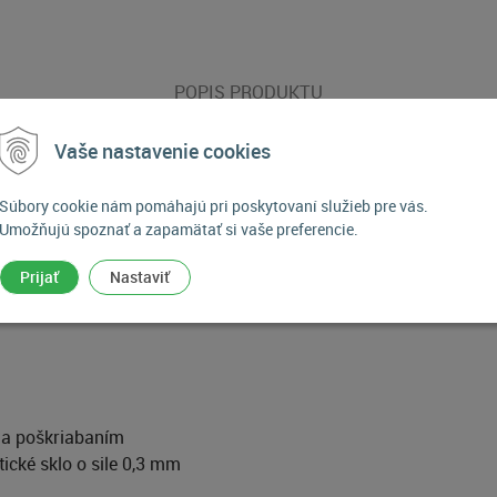
POPIS PRODUKTU
Vaše nastavenie cookies
é sklo na displej pre Canon E
Súbory cookie nám pomáhajú pri poskytovaní služieb pre vás.
Umožňujú spoznať a zapamätať si vaše preferencie.
nosťou proti mechanickému poškodeniu (tvrdosť povrchu 9H) a 
Prijať
Nastaviť
 a poškriabaním
ické sklo o sile 0,3 mm