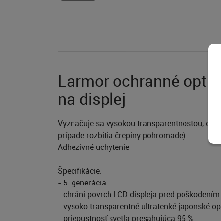
Larmor ochranné optick
na displej
Vyznačuje sa vysokou transparentnostou, odol
prípade rozbitia črepiny pohromade).
Adhezivné uchytenie
Špecifikácie:
- 5. generácia
- chráni povrch LCD displeja pred poškodením
- vysoko transparentné ultratenké japonské opt
- priepustnosť svetla presahujúca 95 %