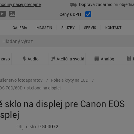
hodiny našej predajne
Doprava zadarmo pri objedná
Ceny s DPH
GALÉRIA
MAGAZÍN
SLUŽBY
SERVIS
KONTAKT
enstvo
Audio
Ateliér a svetlá
Analóg
lušenstvo fotoaparátov
Fólie a kryty na LCD
OS 70D/80D + sl.clona na displej
 sklo na displej pre Canon EOS
splej
Obj. čislo:
GG00072