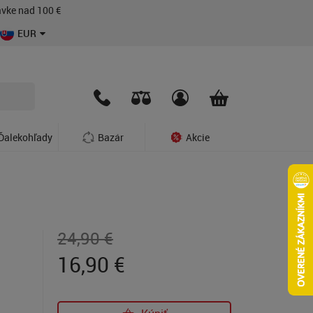
vke nad 100 €
EUR
Ďalekohľady
Bazár
Akcie
24,90 €
16,90
€