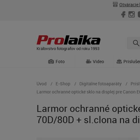
Otváracie 
Kráľovstvo fotografov od roku 1993
Foto
Video
Prísluš
Úvod
E-Shop
Digitálne fotoaparáty
Prís
Larmor ochranné optické sklo na displej pre Canon E
Larmor ochranné optické
70D/80D + sl.clona na di