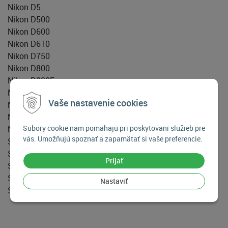
Nikon D5
Nikon D500
Nikon D600
Nikon D610
Nikon D750
Nikon D800
Nikon D800E
Nikon D810
Vaše nastavenie cookies
Nikon D7100
Nikon D7200
Súbory cookie nám pomáhajú pri poskytovaní služieb pre
Nikon DF
vás. Umožňujú spoznať a zapamätať si vaše preferencie.
Sony a7 II
Sony a7s II
Prijať
Sony a7r II
Sony a9
Nastaviť
Sony série RX1, RX10, RX100