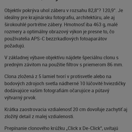
Objektív pokrýva uhol záberu v rozsahu 82,8°? 120,9°. Je
ideálny pre krajinársku fotografiu, architektúru, ale aj
širokouhlé portrétne zábery. Hmotnosť iba 463 g, malé
rozmery a optimálny obrazový výkon je presne to, čo
používatelia APS-C bezzrkadlových fotoaparátov
požadujú.
V základnej výbave objektívu nájdete špeciálnu clonu s
predným závitom na použitie filtrov s priemerom 86 mm.
Clona zložená z 5 lamiel tvorí v protisvetle alebo na
bodových zdrojoch svetla nádherné 10 lúčovité hviezdičky
dodávajúce vašim fotografiám očarujúce a pútavý
výtvarný prvok.
Krátka zaostrovacia vzdialenosť 20 cm dovoľuje zachytiť aj
zložitý detail z malej vzdialenosti.
Prepínanie clonového krúžku „Click x De-Click“, uvítajú