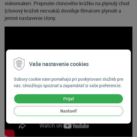
videomakeri. Prepnutie clonového krúžku na plynulý chod
(clonový krúžok necvaká) dovoľuje filmárom plynulé a
jemné nastavenie clony.
Vaše nastavenie cookies
Súbory cookie nám pomáhajú pri poskytovaní služieb pre
vás. Umožňujú spoznať a zapamätať si vaše preferencie.
Prijať
Nastaviť