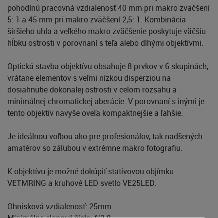
pohodlnú pracovná vzdialenosť 40 mm pri makro zväčšení
5: 1 a 45 mm pri makro zväčšení 2,5: 1. Kombinácia
širšieho uhla a veľkého makro zväčšenie poskytuje väčšiu
hĺbku ostrosti v porovnaní s teľa alebo dlhými objektívmi.
Optická stavba objektívu obsahuje 8 prvkov v 6 skupinách,
vrátane elementov s veľmi nízkou disperziou na
dosiahnutie dokonalej ostrosti v celom rozsahu a
minimálnej chromatickej aberácie. V porovnaní s inými je
tento objektív navyše oveľa kompaktnejšie a ľahšie.
Je ideálnou voľbou ako pre profesionálov, tak nadšených
amatérov so záľubou v extrémne makro fotografiu.
K objektívu je možné dokúpiť statívovou objímku
VETMRING a kruhové LED svetlo VE25LED.
Ohnisková vzdialenosť: 25mm
Minimálne clonové číslo: f/2.8