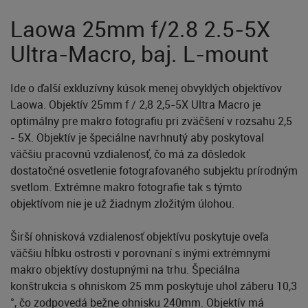
Laowa 25mm f/2.8 2.5-5X
Ultra-Macro, baj. L-mount
Ide o ďalší exkluzívny kúsok menej obvyklých objektívov
Laowa. Objektív 25mm f / 2,8 2,5-5X Ultra Macro je
optimálny pre makro fotografiu pri zväčšení v rozsahu 2,5
- 5X. Objektív je špeciálne navrhnutý aby poskytoval
väčšiu pracovnú vzdialenosť, čo má za dôsledok
dostatočné osvetlenie fotografovaného subjektu prírodným
svetlom. Extrémne makro fotografie tak s týmto
objektívom nie je už žiadnym zložitým úlohou.
Širší ohnisková vzdialenosť objektívu poskytuje oveľa
väčšiu hĺbku ostrosti v porovnaní s inými extrémnymi
makro objektívy dostupnými na trhu. Špeciálna
konštrukcia s ohniskom 25 mm poskytuje uhol záberu 10,3
°, čo zodpovedá bežne ohnisku 240mm. Objektív má