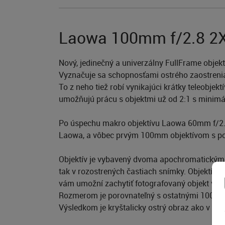
Laowa 100mm f/2.8 2X 
Nový, jedinečný a univerzálny FullFrame obje
Vyznačuje sa schopnosťami ostrého zaostreni
To z neho tiež robí vynikajúci krátky teleobje
umožňujú prácu s objektmi už od 2:1 s minimál
Po úspechu makro objektívu Laowa 60mm f/2.8
Laowa, a vôbec prvým 100mm objektívom s p
Objektív je vybavený dvoma apochromatickými 
tak v rozostrených častiach snímky. Objektív 
vám umožní zachytiť fotografovaný objekt v ake
Rozmerom je porovnateľný s ostatnými 100mm 
Výsledkom je kryštalicky ostrý obraz ako v príp