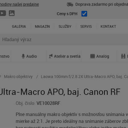
hodiny našej predajne
Doprava zadarmo pri objedná
Ceny s DPH
GALÉRIA
MAGAZÍN
SLUŽBY
SERVIS
KONTAKT
enstvo
Audio
Ateliér a svetlá
Analóg
Makro objektívy
Laowa 100mm f/2.8 2X Ultra-Macro APO, baj. C
ltra-Macro APO, baj. Canon RF
Obj. čislo:
VE10028RF
Plne manuálny makro objektív s možnosťou snímania 
mierke až 2:1. Je preto ideálny na snímanie záberov zb