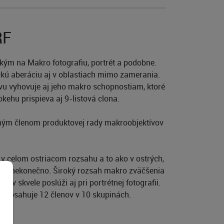
RF
kým na Makro fotografiu, portrét a podobne.
kú aberáciu aj v oblastiach mimo zamerania.
tívu vyhovuje aj jeho makro schopnostiam, ktoré
ehu prispieva aj 9-listová clona.
hým členom produktovej rady makroobjektívov
v celom ostriacom rozsahu a to ako v ostrých,
:1 až nekonečno. Široký rozsah makro zväčšenia
v skvele poslúži aj pri portrétnej fotografii.
 obsahuje 12 členov v 10 skupinách.