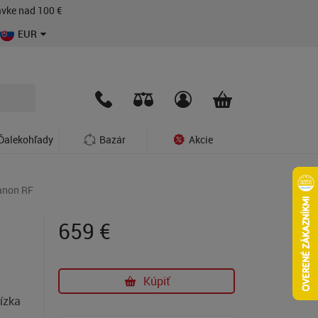
vke nad 100 €
EUR
Ďalekohľady
Bazár
Akcie
anon RF
659
€
Kúpiť
v
lízka