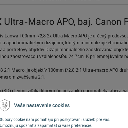
Ultra-Macro APO, baj. Canon 
ktív Laowa 100mm f/2,8 2x Ultra Macro APO je určený predovšet
a a apochromatickým dizajnom, ktorým minimalizuje chromatic
ktív a portrétový objektív Dizajn manuálneho zaostrovania objek
nou zaostrovacou vzdialenosťou 24.7cm. K príjemnej kvalite bok
 2:1 Macro, je objektív 100mm f/2.8 2:1 Ultra-macro APO dru
omerom zväčšenia 2:1.
(SD) členmi, vďaka ktorým úplne zaniká chromatická aberácia 
pokryje snímač typu Full Frame a dokáže zaostriť v rozmedzí 2
jkoľvek veľkosti. Vďaka možnosti zaostrenia na nekonečno objektí
Vaše nastavenie cookies
makroobjektívmi dostupnými na trhu. Optická stavba objektívu
ade makro, tak portrétnej fotografie.
Súbory cookie nám pomáhajú pri poskytovaní služieb pre vás.
Umožňujú spoznať a zapamätať si vaše preferencie.