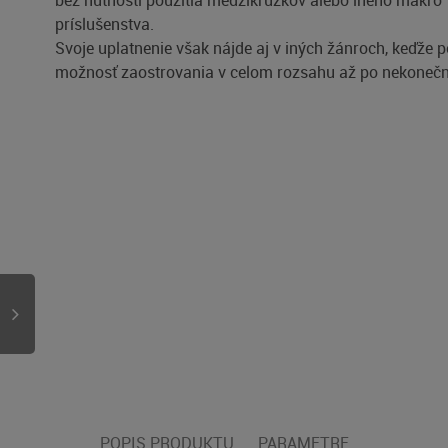
bez nutnosti použitia medzikrúžkov alebo iného makro
príslušenstva.
Svoje uplatnenie však nájde aj v iných žánroch, keďže 
možnosť zaostrovania v celom rozsahu až po nekonečn
POPIS PRODUKTU
PARAMETRE