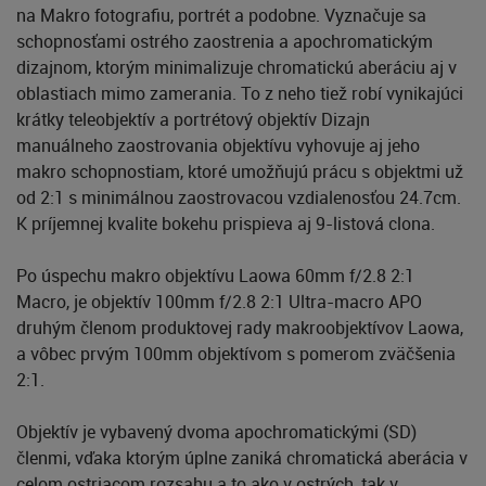
na Makro fotografiu, portrét a podobne. Vyznačuje sa
schopnosťami ostrého zaostrenia a apochromatickým
dizajnom, ktorým minimalizuje chromatickú aberáciu aj v
oblastiach mimo zamerania. To z neho tiež robí vynikajúci
krátky teleobjektív a portrétový objektív Dizajn
manuálneho zaostrovania objektívu vyhovuje aj jeho
makro schopnostiam, ktoré umožňujú prácu s objektmi už
od 2:1 s minimálnou zaostrovacou vzdialenosťou 24.7cm.
K príjemnej kvalite bokehu prispieva aj 9-listová clona.
Po úspechu makro objektívu Laowa 60mm f/2.8 2:1
Macro, je objektív 100mm f/2.8 2:1 Ultra-macro APO
druhým členom produktovej rady makroobjektívov Laowa,
a vôbec prvým 100mm objektívom s pomerom zväčšenia
2:1.
Objektív je vybavený dvoma apochromatickými (SD)
členmi, vďaka ktorým úplne zaniká chromatická aberácia v
celom ostriacom rozsahu a to ako v ostrých, tak v