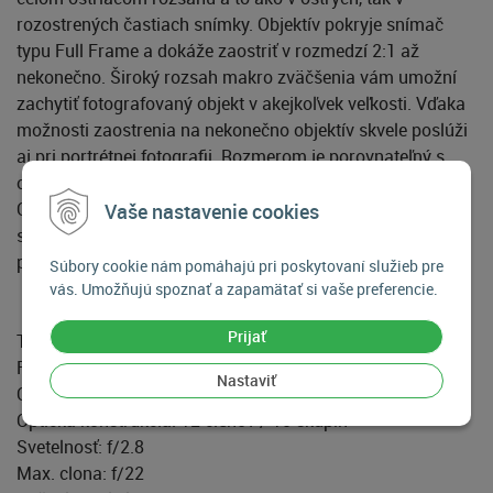
rozostrených častiach snímky. Objektív pokryje snímač
typu Full Frame a dokáže zaostriť v rozmedzí 2:1 až
nekonečno. Široký rozsah makro zväčšenia vám umožní
zachytiť fotografovaný objekt v akejkoľvek veľkosti. Vďaka
možnosti zaostrenia na nekonečno objektív skvele poslúži
aj pri portrétnej fotografii. Rozmerom je porovnateľný s
ostatnými 100mm makroobjektívmi dostupnými na trhu.
Optická stavba objektívu obsahuje 12 členov v 10
Vaše nastavenie cookies
skupinách. Výsledkom je kryštalicky ostrý obraz ako v
prípade makro, tak portrétnej fotografie.
Súbory cookie nám pomáhajú pri poskytovaní služieb pre
vás. Umožňujú spoznať a zapamätať si vaše preferencie.
Prijať
Technické parametre:
Formát: Full Frame / APS-C
Nastaviť
Ohnisková vzdialenosť: 100mm
Optická konštrukcia: 12 členov / 10 skupín
Svetelnosť: f/2.8
Max. clona: f/22