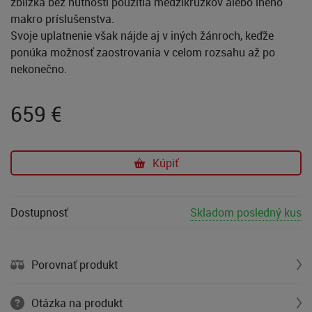
zblízka bez nutnosti použitia medzikrúžkov alebo iného
makro príslušenstva.
Svoje uplatnenie však nájde aj v iných žánroch, keďže
ponúka možnosť zaostrovania v celom rozsahu až po
nekonečno.
659
€
Kúpiť
Dostupnosť
Skladom posledný kus
Porovnať produkt
Otázka na produkt