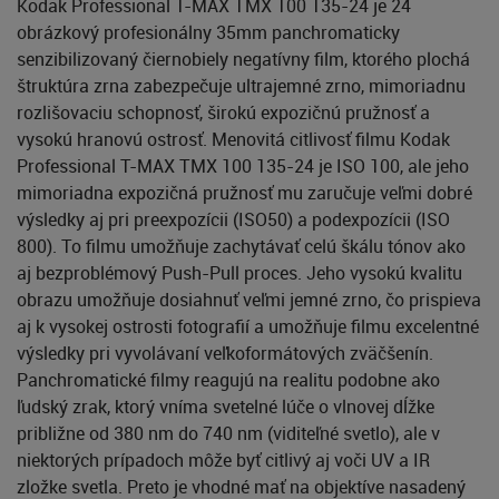
Kodak Professional T-MAX TMX 100 135-24 je 24
obrázkový profesionálny 35mm panchromaticky
senzibilizovaný čiernobiely negatívny film, ktorého plochá
štruktúra zrna zabezpečuje ultrajemné zrno, mimoriadnu
rozlišovaciu schopnosť, širokú expozičnú pružnosť a
vysokú hranovú ostrosť. Menovitá citlivosť filmu Kodak
Professional T-MAX TMX 100 135-24 je ISO 100, ale jeho
mimoriadna expozičná pružnosť mu zaručuje veľmi dobré
výsledky aj pri preexpozícii (ISO50) a podexpozícii (ISO
800). To filmu umožňuje zachytávať celú škálu tónov ako
aj bezproblémový Push-Pull proces. Jeho vysokú kvalitu
obrazu umožňuje dosiahnuť veľmi jemné zrno, čo prispieva
aj k vysokej ostrosti fotografií a umožňuje filmu excelentné
výsledky pri vyvolávaní veľkoformátových zväčšenín.
Panchromatické filmy reagujú na realitu podobne ako
ľudský zrak, ktorý vníma svetelné lúče o vlnovej dĺžke
približne od 380 nm do 740 nm (viditeľné svetlo), ale v
niektorých prípadoch môže byť citlivý aj voči UV a IR
zložke svetla. Preto je vhodné mať na objektíve nasadený