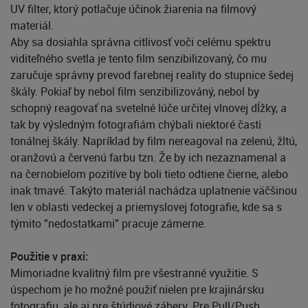
UV filter, ktorý potlačuje účinok žiarenia na filmový
materiál.
Aby sa dosiahla správna citlivosť voči celému spektru
viditeľného svetla je tento film senzibilizovaný, čo mu
zaručuje správny prevod farebnej reality do stupnice šedej
škály. Pokiaľ by nebol film senzibilizováný, nebol by
schopný reagovať na svetelné lúče určitej vlnovej dĺžky, a
tak by výsledným fotografiám chýbali niektoré časti
tonálnej škály. Napríklad by film nereagoval na zelenú, žltú,
oranžovú a červenú farbu tzn. Že by ich nezaznamenal a
na černobielom pozitíve by boli tieto odtiene čierne, alebo
inak tmavé. Takýto materiál nachádza uplatnenie väčšinou
len v oblasti vedeckej a priemyslovej fotografie, kde sa s
týmito "nedostatkami" pracuje zámerne.
Použitie v praxi:
Mimoriadne kvalitný film pre všestranné využitie. S
úspechom je ho možné použiť nielen pre krajinársku
fotografiu, ale aj pre štúdiové zábery. Pre Pull/Push