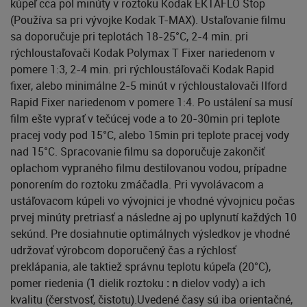
kúpeľ cca pol minúty v roztoku Kodak EKTAFLO Stop
(Používa sa pri vývojke Kodak T-MAX). Ustaľovanie filmu
sa doporučuje pri teplotách 18-25°C, 2-4 min. pri
rýchloustaľovači Kodak Polymax T Fixer nariedenom v
pomere 1:3, 2-4 min. pri rýchloustáľovači Kodak Rapid
fixer, alebo minimálne 2-5 minút v rýchloustalovači Ilford
Rapid Fixer nariedenom v pomere 1:4. Po ustálení sa musí
film ešte vyprať v tečúcej vode a to 20-30min pri teplote
pracej vody pod 15°C, alebo 15min pri teplote pracej vody
nad 15°C. Spracovanie filmu sa doporučuje zakončiť
oplachom vypraného filmu destilovanou vodou, prípadne
ponorením do roztoku zmáčadla. Pri vyvolávacom a
ustáľovacom kúpeli vo vývojnici je vhodné vývojnicu počas
prvej minúty pretriasť a následne aj po uplynutí každých 10
sekúnd. Pre dosiahnutie optimálnych výsledkov je vhodné
udržovať výrobcom doporučený čas a rýchlosť
preklápania, ale taktiež správnu teplotu kúpeľa (20°C),
pomer riedenia (
1
dielik roztoku
: n
dielov vody) a ich
kvalitu (čerstvosť, čistotu).Uvedené časy sú iba orientačné,