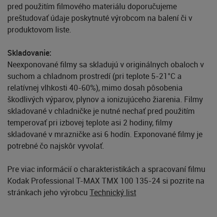
pred použitím filmového materiálu doporučujeme
preštudovať údaje poskytnuté výrobcom na balení či v
produktovom liste.
Skladovanie:
Neexponované filmy sa skladujú v originálnych obaloch v
suchom a chladnom prostredí (pri teplote 5-21°C a
relatívnej vlhkosti 40-60%), mimo dosah pôsobenia
škodlivých výparov, plynov a ionizujúceho žiarenia. Filmy
skladované v chladničke je nutné nechať pred použitím
temperovať pri izbovej teplote asi 2 hodiny, filmy
skladované v mrazničke asi 6 hodín. Exponované filmy je
potrebné čo najskôr vyvolať.
Pre viac informácií o charakteristikách a spracovaní filmu
Kodak Professional T-MAX TMX 100 135-24 si pozrite na
stránkach jeho výrobcu
Technický list