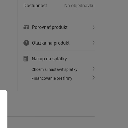
Dostupnosť
Na objednávku
Porovnať produkt
Otázka na produkt
Nákup na splátky
Chcem si nastaviť splátky
Financovanie pre firmy