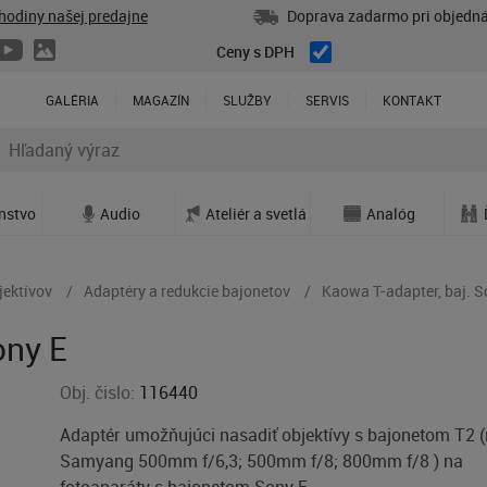
hodiny našej predajne
Doprava zadarmo pri objedná
Ceny s DPH
GALÉRIA
MAGAZÍN
SLUŽBY
SERVIS
KONTAKT
enstvo
Audio
Ateliér a svetlá
Analóg
jektívov
Adaptéry a redukcie bajonetov
Kaowa T-adapter, baj. S
ony E
Obj. čislo:
116440
Adaptér umožňujúci nasadiť objektívy s bajonetom T2 (
Samyang 500mm f/6,3; 500mm f/8; 800mm f/8 ) na