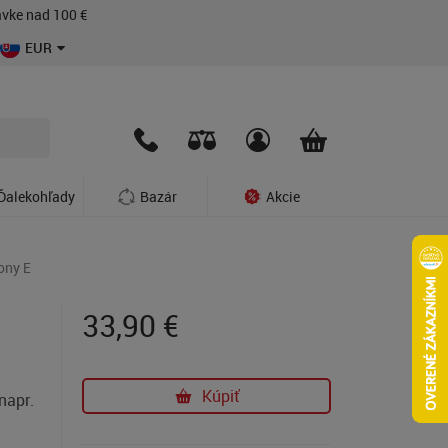
vke nad 100 €
EUR
Ďalekohľady
Bazár
Akcie
ony E
33,90
€
Kúpiť
napr.