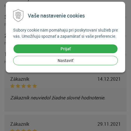
hodnotení:
0
Vaše nastavenie cookies
3 hviezdičky
hodnotení:
0
Súbory cookie nám pomáhajú pri poskytovaní služieb pre
2 hviezdičky
vás. Umožňujú spoznať a zapamätať si vaše preferencie.
hodnotení:
0
Prijať
1 hviezdička
Nastaviť
hodnotení:
0
Zákazník
14.12.2021
Zákazník neuviedol žiadne slovné hodnotenie.
Zákazník
29.11.2021