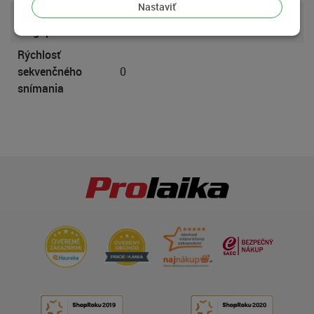
Nastaviť
Počet
0
megapixelov
Rýchlosť
sekvenčného
0
snímania