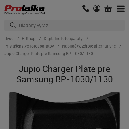
Kráľovstvo fotografov od roku 1993
Úvod
E-Shop
Digitálne fotoaparáty
Príslušenstvo fotoaparátov
Nabíjačky, zdroje alternatívne
Jupio Charger Plate pre Samsung BP-1030/1130
Jupio Charger Plate pre
Samsung BP-1030/1130