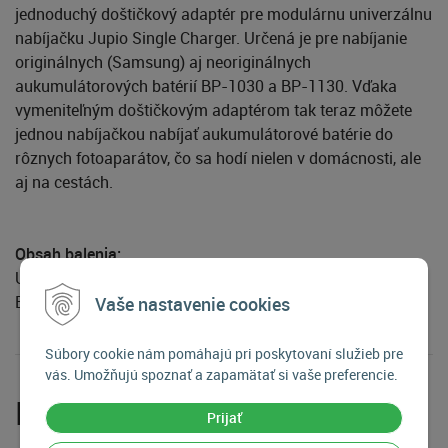
jednoduchý doštičkový adaptér pre modulárnu univerzálnu
nabíjačku Jupio Single Charger. Určená je pre nabíjanie
originálnych (Samsung) aj neoriginálnych
aukumulátorových batérií BP-1030 a BP-1130. Vďaka
vymeniteľným doštičkovým adaptérom tak teraz môžete
jednou nabíjačkou nabíjať aukumulátorové batérie do
rôznych fotoaparátov, čo sa hodí nielen v domácnosti, ale
aj na cestách.
Obsah balenia:
Univerzálna nabíjačka: Jupio Charger Plate pre Samsung
BP-1030/1130
Vaše nastavenie cookies
Súbory cookie nám pomáhajú pri poskytovaní služieb pre
vás. Umožňujú spoznať a zapamätať si vaše preferencie.
Parametre
Prijať