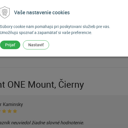
ými fotoaparátmi so šírkou od 54 do 72mm a hrúbkou 13mm, s
Vaše nastavenie cookies
Súbory cookie nám pomáhajú pri poskytovaní služieb pre vás.
Umožňujú spoznať a zapamätať si vaše preferencie.
Prijať
Nastaviť
ht ONE Mount, Čierny
er Kaminsky
zník neuviedol žiadne slovné hodnotenie.