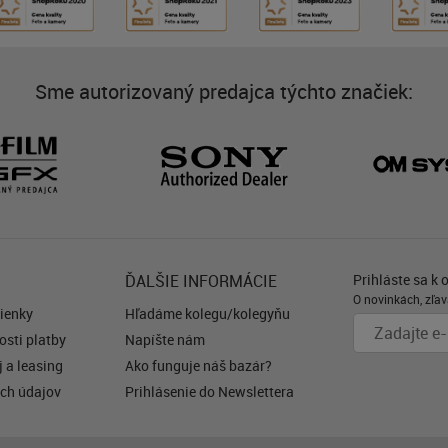
Sme autorizovaný predajca týchto značiek:
ĎALŠIE INFORMÁCIE
Prihláste sa k 
O novinkách, zľav
ienky
Hľadáme kolegu/kolegyňu
sti platby
Napíšte nám
 a leasing
Ako funguje náš bazár?
ch údajov
Prihlásenie do Newslettera