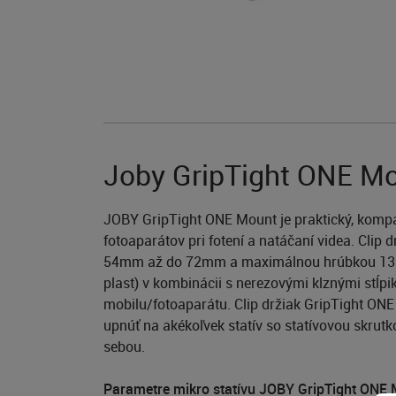
Joby GripTight ONE Mo
JOBY GripTight ONE Mount je praktický, kompak
fotoaparátov pri fotení a natáčaní videa. Clip
54mm až do 72mm a maximálnou hrúbkou 13mm.
plast) v kombinácii s nerezovými klznými stĺ
mobilu/fotoaparátu. Clip držiak GripTight ONE
upnúť na akékoľvek statív so statívovou skru
sebou.
Parametre mikro statívu JOBY GripTight ONE 