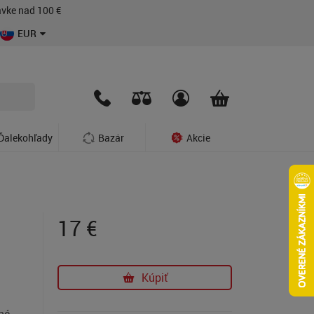
vke nad 100 €
EUR
Ďalekohľady
Bazár
Akcie
17
€
Kúpiť