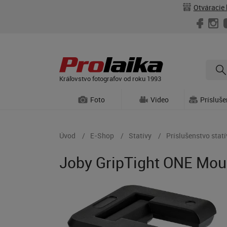
Otváracie 
Kráľovstvo fotografov od roku 1993
Foto
Video
Prísluš
Úvod
E-Shop
Statívy
Príslušenstvo stat
Joby GripTight ONE Moun