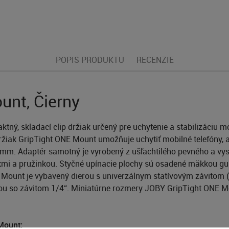
POPIS PRODUKTU
RECENZIE
unt, Čierny
tný, skladací clip držiak určený pre uchytenie a stabilizáciu
 držiak GripTight ONE Mount umožňuje uchytiť mobilné telefóny,
 Adaptér samotný je vyrobený z ušľachtilého pevného a vys
pikmi a pružinkou. Styčné upínacie plochy sú osadené mäkkou g
 Mount je vybavený dierou s univerzálnym statívovým závitom (
tkou so závitom 1/4“. Miniatúrne rozmery JOBY GripTight ONE
Mount: