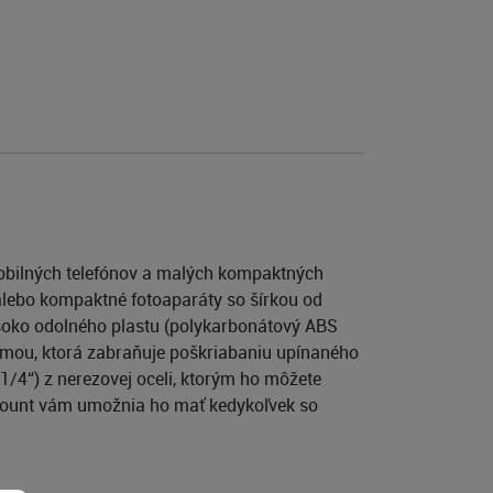
 mobilných telefónov a malých kompaktných
 alebo kompaktné fotoaparáty so šírkou od
oko odolného plastu (polykarbonátový ABS
umou, ktorá zabraňuje poškriabaniu upínaného
1/4“) z nerezovej oceli, ktorým ho môžete
 Mount vám umožnia ho mať kedykoľvek so