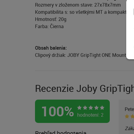
Rozmery v zloženom stave: 27x78x7mm
Kompatibilita s: so všetkými MT a kompaktn
Hmotnosť: 20g
Farba: Čierna
Obsah balenia:
Clipový držiak: JOBY GripTight ONE Mount
Recenzie Joby GripTig
100
%
Pet
hodnotení:
2
Záka
Prehľad hodnotenia