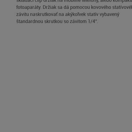
skladací clip držiak na mobilné telefóny, alebo kompakt
fotoaparáty. Držiak sa dá pomocou kovového statívov
závitu naskrutkovať na akýkoľvek statív vybavený
štandardnou skrutkou so závitom 1/4“.