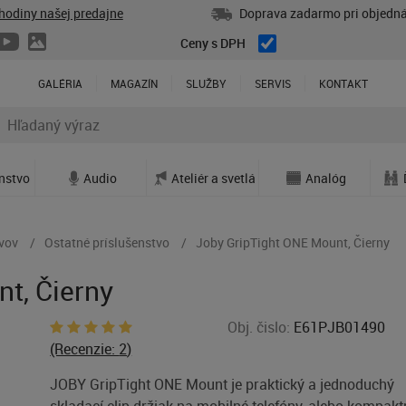
hodiny našej predajne
Doprava zadarmo pri objedná
Ceny s DPH
GALÉRIA
MAGAZÍN
SLUŽBY
SERVIS
KONTAKT
enstvo
Audio
Ateliér a svetlá
Analóg
ívov
Ostatné príslušenstvo
Joby GripTight ONE Mount, Čierny
t, Čierny
Obj. čislo:
E61PJB01490
(Recenzie:
2
)
JOBY GripTight ONE Mount je praktický a jednoduchý