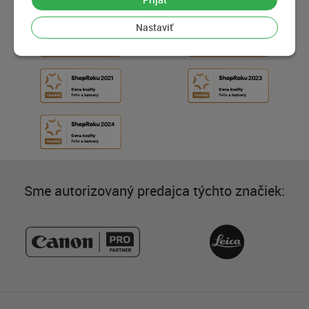
Nastaviť
Sme autorizovaný predajca týchto značiek: