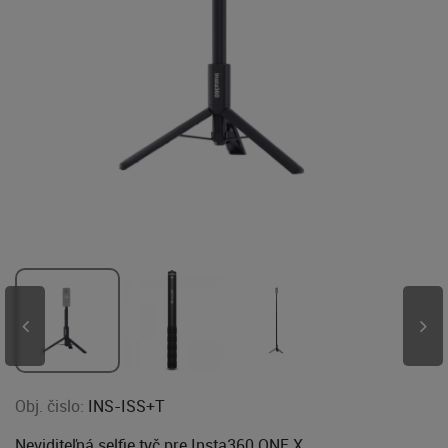
Obj. čislo:
INS-ISS+T
Neviditeľná selfie tyč pre Insta360 ONE X