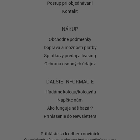
Postup pri objednávaní
Kontakt
NÁKUP
Obchodné podmienky
Doprava a možnosti platby
Splátkový predaj a leasing
Ochrana osobných údajov
ĎALŠIE INFORMÁCIE
Hľadáme kolegu/kolegyňu
Napíšte nám
Ako funguje náš bazár?
Prihlásenie do Newslettera
Prihláste sa k odberu noviniek
O novinkách, zľavách a akciách budete vedieť ako prvý.