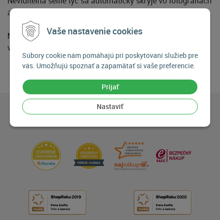
Neviditeľná selfie tyč sa automaticky skryje vo fotografiách
a videách pomocou pokročilých algoritmov.
Vaše nastavenie cookies
Nastaviteľná dĺžka: Zasúva sa na praktických 24,5 cm a
vysúva sa na dlhých 109 cm.
Súbory cookie nám pomáhajú pri poskytovaní služieb pre
vás. Umožňujú spoznať a zapamätať si vaše preferencie.
Prijať
Nastaviť