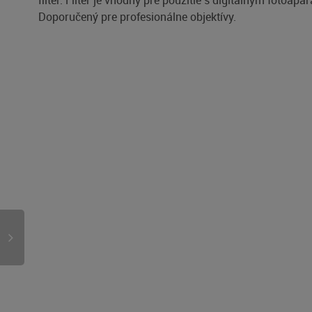
filter. Filter je vhodný pre použitie s digitálnym fotoapa
Doporučený pre profesionálne objektívy.