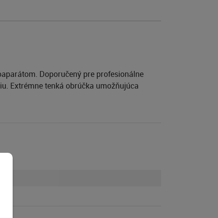
 fotoaparátom. Doporučený pre profesionálne
baniu. Extrémne tenká obrúčka umožňujúca