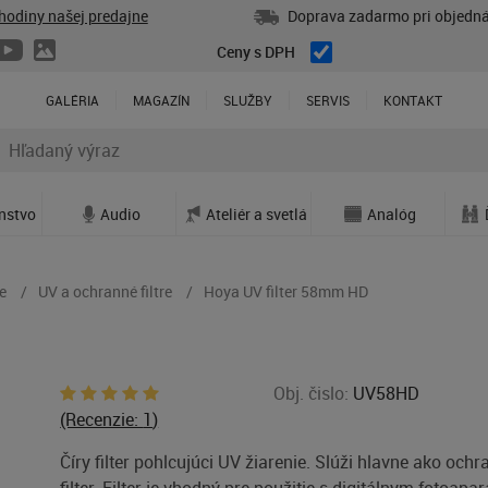
hodiny našej predajne
Doprava zadarmo pri objedná
Ceny s DPH
GALÉRIA
MAGAZÍN
SLUŽBY
SERVIS
KONTAKT
enstvo
Audio
Ateliér a svetlá
Analóg
e
UV a ochranné filtre
Hoya UV filter 58mm HD
Obj. čislo:
UV58HD
(Recenzie:
1
)
Číry filter pohlcujúci UV žiarenie. Slúži hlavne ako och