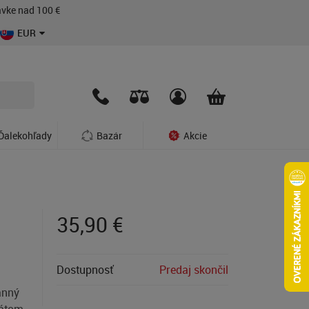
vke nad 100 €
EUR
Ďalekohľady
Bazár
Akcie
35,90
€
Dostupnosť
Predaj skončil
ranný