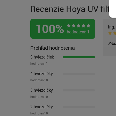
Recenzie Hoya UV fil
100
%
Ing.
hodnotení:
1
Záka
Prehľad hodnotenia
5 hviezdičiek
hodnotení:
1
4 hviezdičky
hodnotení:
0
3 hviezdičky
hodnotení:
0
2 hviezdičky
hodnotení:
0