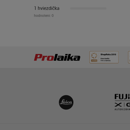
1 hviezdička
hodnotení:
0