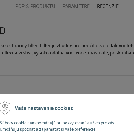
POPIS PRODUKTU
PARAMETRE
RECENZIE
HD
e ako ochranný filter. Filter je vhodný pre použitie s digitálnym
tireflexná vrstva, vysoko odolná voči vode, mastnote, poškria
Vaše nastavenie cookies
58 mm
Súbory cookie nám pomáhajú pri poskytovaní služieb pre vás.
Umožňujú spoznať a zapamätať si vaše preferencie.