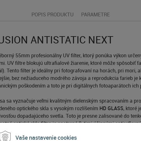
POPIS PRODUKTU
PARAMETRE
FUSION ANTISTATIC NEXT
ýborný 55mm profesionálny UV filter, ktorý ponúka výkon určený
mi. UV filtre blokujú ultrafialové žiarenie, ktoré môže spôsobiť
iál). Tento filter je ideálny pri fotografovaní na horách, pri mor
tnejšie, bez nežiaduceho modrého závoja a reprodukcia farieb je 
nickým poškodením a toto je pri digitálnych fotoaparátoch ic
á sa sa vyznačuje veľmi kvalitným dielenským spracovaním a prof
rdeného optického skla s vysokým rozlíšením
HD GLASS
, ktoré 
vosťou dopadajúceho svetla. Toto je presne zalisované do tenk
motné optické sklo filtra je opatrené 8-timi účinnými antireflex
strany filtra. Z vonkajšej strany filtra je ešte jedna špeciálna 
Vaše nastavenie cookies
va kryje 4 antireflexé vrstvy
HD COATING
vonkajšej strane. Och