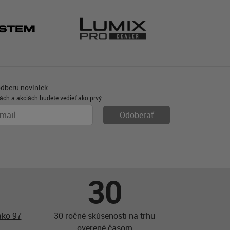
odberu noviniek
ách a akciách budete vedieť ako prvý.
30
ako 97
30 ročné skúsenosti na trhu
overené časom