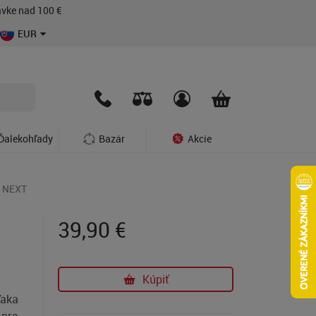
vke nad 100 €
EUR
Ďalekohľady
Bazár
Akcie
C NEXT
39,90
€
Kúpiť
ďaka