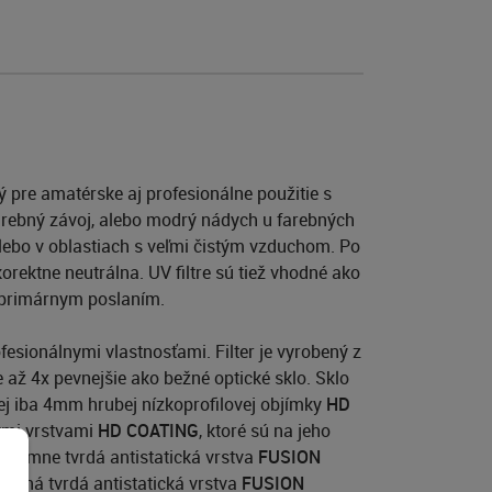
 pre amatérske aj profesionálne použitie s
 farebný závoj, alebo modrý nádych u farebných
i, alebo v oblastiach s veľmi čistým vzduchom. Po
korektne neutrálna. UV filtre sú tiež vhodné ako
h primárnym poslaním.
esionálnymi vlastnosťami. Filter je vyrobený z
je až 4x pevnejšie ako bežné optické sklo. Sklo
ej iba 4mm hrubej nízkoprofilovej objímky
HD
nými vrstvami
HD COATING
, ktoré sú na jeho
extrémne tvrdá antistatická vrstva
FUSION
ranná tvrdá antistatická vrstva
FUSION