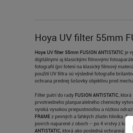
Hoya UV filter 55mm 
Hoya UV filter 55mm FUSION ANTISTATIC
je v
digitálnymi aj klasickými filmovými fotoaparát
fotografií (pri fotení na klasický filmový mater
použití UV filtra sú výsledné fotografie brilan
ochrana prednej šošovky objektívu pred mecha
Filter patrí do rady
FUSION ANTISTATIC
, ktor
prvotriedneho planparalelného chemicky vytv
vyniká vysokou priepustnosťou a nízkou odrazi
FRAME
z pevných a ľahkých zliatin hliníka. Sa
povrch naparené z oboch – po 4 vrstvy z každej 
ANTISTATIC
, ktorá ako posledná ochranná vrst