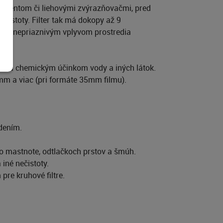
ramentom či liehovými zvýrazňovačmi, pred
ečistoty. Filter tak má dokopy až 9
proti nepriaznivým vplyvom prostredia
tou a chemickým účinkom vody a iných látok.
mm a viac (pri formáte 35mm filmu).
dením.
po mastnote, odtlačkoch prstov a šmúh.
 iné nečistoty.
re kruhové filtre.