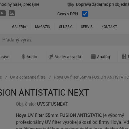
hodiny našej predajne
Doprava zadarmo pri objedná
Ceny s DPH
GALÉRIA
MAGAZÍN
SLUŽBY
SERVIS
KONTAKT
enstvo
Audio
Ateliér a svetlá
Analóg
e
UV a ochranné filtre
Hoya UV filter 55mm FUSION ANTISTATI
USION ANTISTATIC NEXT
Obj. čislo:
UV55FUSNEXT
Hoya UV filter 55mm FUSION ANTISTATIC
je výborný
profesionálny UV filter vysokej akosti od firmy Hoya. V