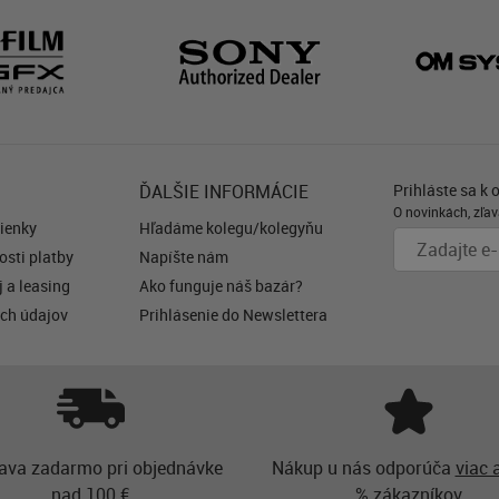
ĎALŠIE INFORMÁCIE
Prihláste sa k 
O novinkách, zľav
ienky
Hľadáme kolegu/kolegyňu
sti platby
Napíšte nám
 a leasing
Ako funguje náš bazár?
ch údajov
Prihlásenie do Newslettera
ava zadarmo pri objednávke
Nákup u nás odporúča
viac 
nad 100 €
% zákazníkov