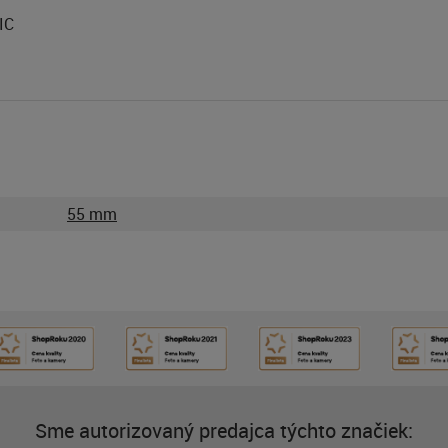
IC
55 mm
Sme autorizovaný predajca týchto značiek: