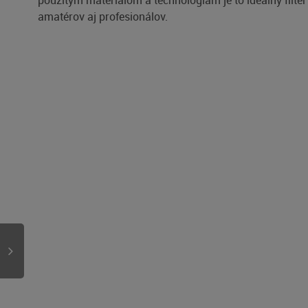
použitým materiálom a technológiám je to ideálny filter
amatérov aj profesionálov.