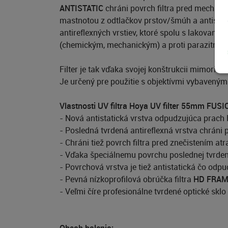
ANTISTATIC
chráni povrch filtra pred mechan
mastnotou z odtlačkov prstov/šmúh a antistatic
antireflexných vrstiev, ktoré spolu s lakovaní
(chemickým, mechanickým) a proti parazitným
Filter je tak vďaka svojej konštrukcii mimor
Je určený pre použitie s objektívmi vybaveným
Vlastnosti UV filtra Hoya UV filter 55mm FUSIO
- Nová antistatická vrstva odpudzujúca prac
- Posledná tvrdená antireflexná vrstva chrán
- Chráni tiež povrch filtra pred znečistením 
- Vďaka špeciálnemu povrchu poslednej tvrdene
- Povrchová vrstva je tiež antistatická čo odpud
- Pevná nízkoprofilová obrúčka filtra
HD FRA
- Veľmi číre profesionálne tvrdené optické sklo