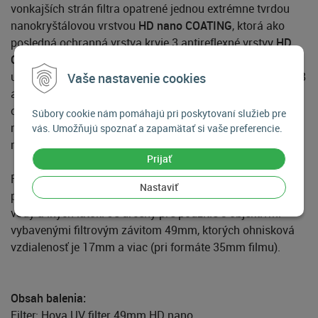
vonkajších strán filtra opatrené jednou extrémne tvrdou
nanokryštálovou vrstvou
HD nano COATING
, ktorá ako
posledná ochranná vrstva kryje 3 antireflexné vrstvy
HD
COATING
naparené na oboch stranách filtra určených k
usmernenie dopadu lúčov svetla. Filter tak má dokopy až 8
Vaše nastavenie cookies
antireflexných vrstiev, ktoré spolu s lakovaním po hranách
optického skla zabezpečujú vysokú ochranu filtra proti
Súbory cookie nám pomáhajú pri poskytovaní služieb pre
nepriaznivým vplyvom prostredia (chemickým,
vás. Umožňujú spoznať a zapamätať si vaše preferencie.
mechanickým) a proti parazitným svetelným lúčom.
Prijať
Filter je mimoriadne odolný voči mechanickému
Nastaviť
poškodeniu, znečisteniu mastnotou a chemickým účinkom
vody a iných látok. Je určený pre použitie s objektívmi
vybavenými filtrovým závitom 49mm, ktorých ohnisková
vzdialenosť je 17mm a viac (pri formáte 35mm filmu).
Obsah balenia:
Filter: Hoya UV filter 49mm HD nano