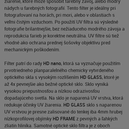
žiarenie, ktoré môže spôsobiť farebný závoj, alebo modrý
nádych u farebných fotografií. Tento filter je ideálny pri
fotografovaní na horách, pri mori, alebo v oblastiach s
veľmi čistým vzduchom. Po použití UV filtra sú výsledné
fotografie brilantnejšie, bez nežiaduceho modrého závoja a
reprodukcia farieb je korektne neutrálna. UV filtre sú tiež
vhodné ako ochrana prednej šošovky objektívu pred
mechanickým poškodením.
Filter patrí do rady
HD nano
, ktorá sa vyznačuje použitím
prvotriedneho planparalelného chemicky vytvrdeného
optického skla s vysokým rozlíšením
HD GLASS
, ktoré je
až 4x pevnejšie ako bežné optické sklo. Sklo vyniká
vysokou priepustnosťou a nízkou odrazivosťou
dopadajúceho svetla. Na sklo je naparená UV vrstva, ktorá
redukuje účinky UV žiarenia.
HD GLASS
sklo s naparenou
UV vrstvou je presne zalisované do tenkej iba 4mm hrubej
nízkoprofilovej objímky
HD FRAME
z pevných a ľahkých
zliatin hliníka. Samotné optické sklo filtra je z oboch