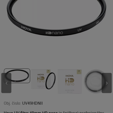
Obj. čislo:
UV49HDNII
Hoya UV filter 49mm HD nano
je špičkový profesionálny