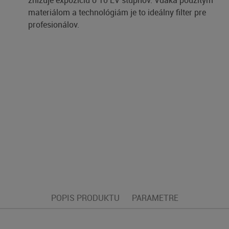
znižuje expozíciu o 10 EV stupňov. Vďaka použitým
materiálom a technológiám je to ideálny filter pre
profesionálov.
POPIS PRODUKTU
PARAMETRE