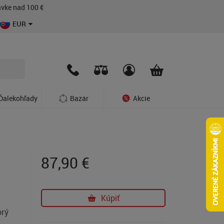
vke nad 100 €
EUR
Ďalekohľady
Bazár
Akcie
87,90
€
Kúpiť
orý