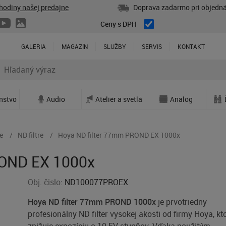
hodiny našej predajne
Doprava zadarmo pri objedná
Ceny s DPH
GALÉRIA
MAGAZÍN
SLUŽBY
SERVIS
KONTAKT
enstvo
Audio
Ateliér a svetlá
Analóg
e
ND filtre
Hoya ND filter 77mm PROND EX 1000x
ROND EX 1000x
Obj. čislo:
ND100077PROEX
Hoya ND filter 77mm PROND 1000x
je prvotriedny
profesionálny ND filter vysokej akosti od firmy Hoya, kt