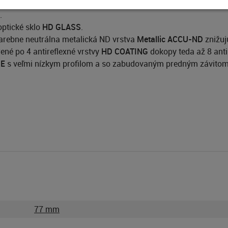
ND 1000x:
.
optické sklo
HD GLASS
.
 farebne neutrálna metalická ND vrstva
Metallic ACCU-ND
znižuj
rené po 4 antireflexné vrstvy
HD COATING
dokopy teda až 8 antir
ME
s veľmi nízkym profilom a so zabudovaným predným závitom p
77 mm