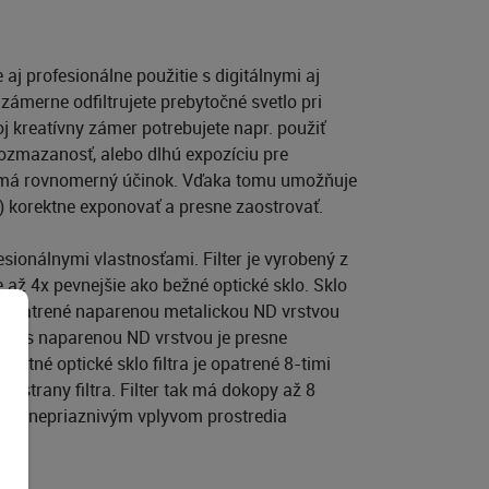
j profesionálne použitie s digitálnymi aj
 zámerne odfiltrujete prebytočné svetlo pri
j kreatívny zámer potrebujete napr. použiť
 rozmazanosť, alebo dlhú expozíciu pre
m má rovnomerný účinok. Vďaka tomu umožňuje
 korektne exponovať a presne zaostrovať.
sionálnymi vlastnosťami. Filter je vyrobený z
je až 4x pevnejšie ako bežné optické sklo. Sklo
án opatrené naparenou metalickou ND vrstvou
 sklo s naparenou ND vrstvou je presne
motné optické sklo filtra je opatrené 8-timi
j strany filtra. Filter tak má dokopy až 8
proti nepriaznivým vplyvom prostredia