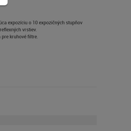
úca expozíciu o 10 expozičných stupňov
eflexných vrstiev.
re kruhové filtre.