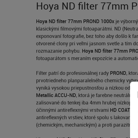
Hoya ND filter 77mm 
Hoya ND filter 77mm PROND 1000x
je výborný
klasickými filmovými fotoaparátmi. ND (Neutral D
exponovaní fotografie, bez toho aby došlo k fa
otvorené clony pri veľmi jasnom svetle a tím do
rozmazanie pohybu.
Hoya ND filter 77mm PR
fotoaparátom s meraním expozície a automatic
Filter patrí do profesionálnej rady
PROND
, kto
prvotriedneho planparalelného chemicky vytv
vyniká vysokou priepustnosťou a nízkou odraz
Metallic ACCU-ND
, ktorá je farebne neutrálna
zalisované do tenkej iba 4mm hrubej nízkoprof
účinnými antireflexnými vrstvami
HD COATIN
antireflexných vrstiev, ktoré spolu s lakovaní
(chemickým, mechanickým) a proti parazitným