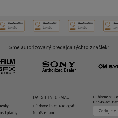
Sme autorizovaný predajca týchto značiek:
ĎALŠIE INFORMÁCIE
Prihláste sa k 
O novinkách, zľav
ienky
Hľadáme kolegu/kolegyňu
sti platby
Napíšte nám