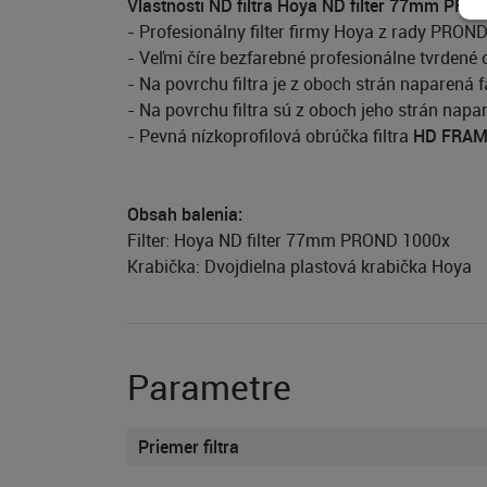
Vlastnosti ND filtra Hoya ND filter 77mm PRO
- Profesionálny filter firmy Hoya z rady PROND
- Veľmi číre bezfarebné profesionálne tvrdené 
- Na povrchu filtra je z oboch strán naparená
- Na povrchu filtra sú z oboch jeho strán napa
- Pevná nízkoprofilová obrúčka filtra
HD FRA
Obsah balenia:
Filter: Hoya ND filter 77mm PROND 1000x
Krabička: Dvojdielna plastová krabička Hoya
Parametre
Priemer filtra