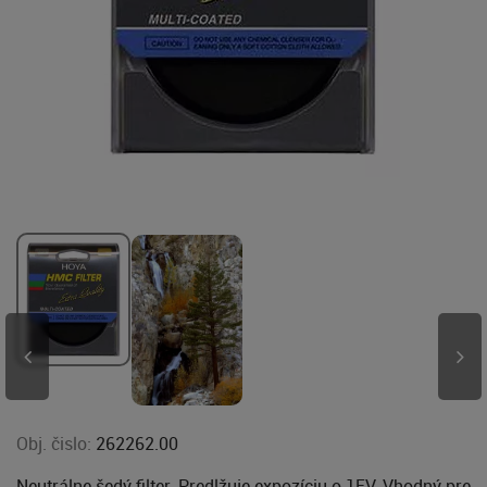
Obj. čislo:
262262.00
Neutrálne šedý filter. Predlžuje expozíciu o 1EV. Vhodný pre