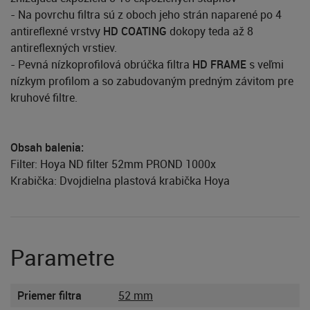
- Na povrchu filtra sú z oboch jeho strán naparené po 4
antireflexné vrstvy
HD COATING
dokopy teda až 8
antireflexných vrstiev.
- Pevná nízkoprofilová obrúčka filtra
HD FRAME
s veľmi
nízkym profilom a so zabudovaným predným závitom pre
kruhové filtre.
Obsah balenia:
Filter: Hoya ND filter 52mm PROND 1000x
Krabička: Dvojdielna plastová krabička Hoya
Parametre
Priemer filtra
52 mm