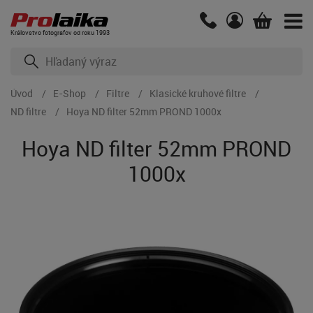
Kráľovstvo fotografov od roku 1993
Úvod
E-Shop
Filtre
Klasické kruhové filtre
ND filtre
Hoya ND filter 52mm PROND 1000x
Hoya ND filter 52mm PROND
1000x