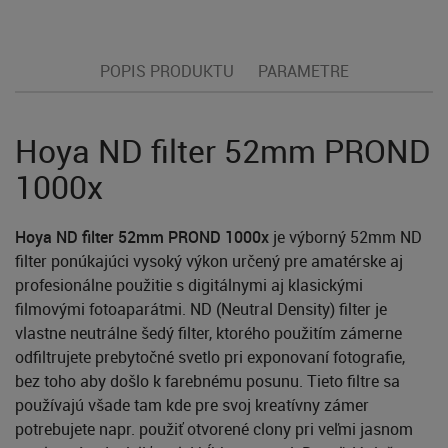
POPIS PRODUKTU
PARAMETRE
Hoya ND filter 52mm PROND
1000x
Hoya ND filter 52mm PROND 1000x
je výborný 52mm ND
filter ponúkajúci vysoký výkon určený pre amatérske aj
profesionálne použitie s digitálnymi aj klasickými
filmovými fotoaparátmi. ND (Neutral Density) filter je
vlastne neutrálne šedý filter, ktorého použitím zámerne
odfiltrujete prebytočné svetlo pri exponovaní fotografie,
bez toho aby došlo k farebnému posunu. Tieto filtre sa
používajú všade tam kde pre svoj kreatívny zámer
potrebujete napr. použiť otvorené clony pri veľmi jasnom