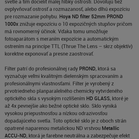
svetle a tím docieliť malej hĺbky ostrosti. Dovoľujú tiež
ovplyvňovať ostrosť a rozmazanosť, alebo dlhú expozíciu
pre rozmazanie pohybu.
Hoya ND filter 52mm PROND
1000x
znižuje expozíciu o 10 expozičných stupňov pričom
má rovnomerný účinok. Vďaka tomu umožňuje
fotoaparátom s meraním expozície a automatickým
ostrením na princípe TTL (Thrue The Lens – skrz objektív)
korektne exponovať a presne zaostrovať.
Filter patrí do profesionálnej rady
PROND
, ktorá sa
vyznačuje veľmi kvalitným dielenským spracovaním a
profesionálnymi vlastnosťami. Filter je vyrobený z
prvotriedneho planparalelného chemicky vytvrdeného
optického skla s vysokým rozlíšením
HD GLASS
, ktoré je
až 4x pevnejšie ako bežné optické sklo. Sklo vyniká
vysokou priepustnosťou a nízkou odrazivosťou
dopadajúceho svetla. Toto optické sklo je z oboch strán
opatrené naparenou metalickou ND vrstvou
Metallic
ACCU-ND
, ktorá je farebne neutrálna a zabezpečuje efekt