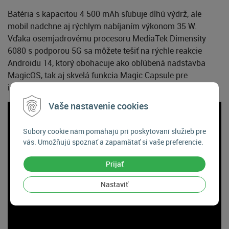
Batéria s kapacitou 4 500 mAh sľubuje dlhú výdrž, ale
mobil nadchne aj rýchlym nabíjaním výkonom 35 W.
Vďaka osemjadrovému procesoru MediaTek Dimensity
6080 s podporou 5G sa môžete tešiť na rýchle reakcie
Androidu 14, ktorý obohacuje ako obľúbená nadstavba
MagicOS, tak aj skvelá funkcia Magic Capsule pre
interaktívne notifikácie.
Vaše nastavenie cookies
Súbory cookie nám pomáhajú pri poskytovaní služieb pre
vás. Umožňujú spoznať a zapamätať si vaše preferencie.
Prijať
Nastaviť