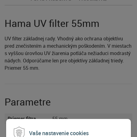
Hama UV filter 55mm
UV filter základnej rady. Vhodný ako ochrana objektívu
pred znečistením a mechanickým poškodením. V miestach
s vyššou úrovňou UV žiarenia potláča nežiaduci modrastý
nádych. Odporúčame len pre objektívy základnej triedy.
Priemer 55 mm.
Parametre
Priemer filtra
55 mm
Vaše nastavenie cookies