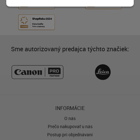
Sme autorizovaný predajca týchto značiek:
INFORMÁCIE
O nás
Prečo nakupovať u nás
Postup pri objednávaní