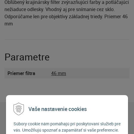
Obľúbený krajinársky filter zvýrazňujúci farby a potláčajúci
nežiaduce odlesky. Vhodný aj pre snímanie cez sklo.
Odporúčame len pre objektívy základnej triedy. Priemer 46
mm
Parametre
Priemer filtra
46 mm
Vaše nastavenie cookies
Súbory cookie nám pomáhajú pri poskytovaní služieb pre
vás. Umožňujú spoznať a zapamätať si vaše preferencie.