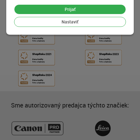
Prijať
Nastaviť
Sme autorizovaný predajca týchto značiek: