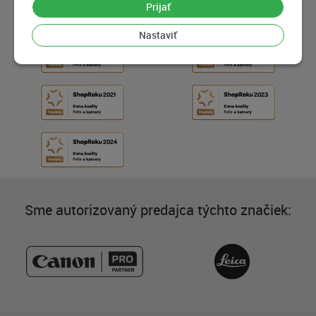
Prijať
Nastaviť
Sme autorizovaný predajca týchto značiek: