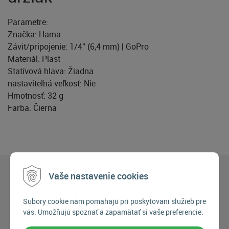
Parametre:
Značka: Hama
Závit/pripojenie: 1/4" (6,4 mm) | GoPro
Materiál: Plast
Statívová hlava: Žiadna
nastaviteľná veľkosť: Nie
Hmotnosť: 32 g
Farba: Čierna
Vaše nastavenie cookies
Súbory cookie nám pomáhajú pri poskytovaní služieb pre
vás. Umožňujú spoznať a zapamätať si vaše preferencie.