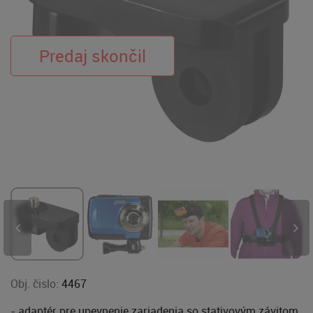
Obj. čislo:
4467
- adaptér pre upevnenie zariadenia so stativovým závitom