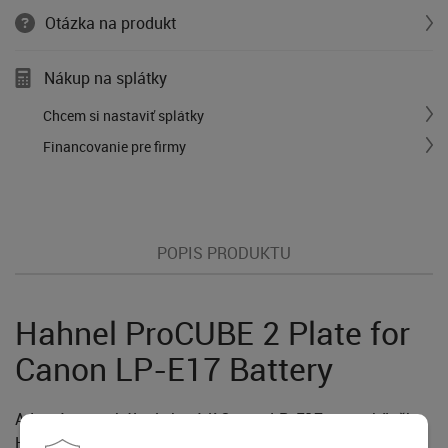
Otázka na produkt
Nákup na splátky
Chcem si nastaviť splátky
Financovanie pre firmy
POPIS PRODUKTU
Hahnel ProCUBE 2 Plate for
Canon LP-E17 Battery
Adaptér na nabájanie batérií Canon LP-E17 pre nabíjačky
Hahnel ProCube.