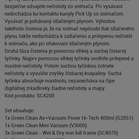
bezpečne odsajete nečistoty zo snímača. Pri vysávaní
nedochádza ku kontaktu kanyly Pick Up so snímačom.
Vysávač je pohánaný stlačeným plynom. Výhodou
takéhoto čistenia je, že na snímač nepôsobí tlak stlačeného
plynu, takže nedochádza k zatlačeniu a prilepeniu nečistôt
k snímaču, ako pri ofukovaní stlačeným plynom.
Druhá fáza čistenia je pomocou vlhkej a suchej čistacej
tyčinky. Najprv pomocou vlhkej tyčinky uvoľníte prilepené a
mastné nečistoty. Potom suchou tyčinkou zotriete
nečistoty a vysušíte zvyšky čistiacej kvapaliny. Suchá
tyčinka absorbuje mastnotu, nezanecháva na čipe
digitálnej zrkadlovky žiadne nečistoty a mapy.
Kód produktu: SC4200
Set obsahuje:
1x Green Clean Air+Vacuum Pover Hi-Tech 400ml (G2051)
1x Green Clean Mini Vacuum (V3000)
3x Green Clean - Wet & Dry non full frame (SC4070)