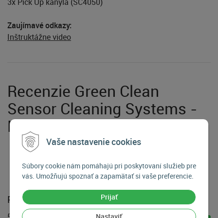
3x Pick Up kanyla (SC4050)
Zaujímavé odkazy:
Inštruktážne video
Recenzie Green Clean
Sensor Cleaning Systems -
Non Full frame New
Vaše nastavenie cookies
100
%
Súbory cookie nám pomáhajú pri poskytovaní služieb pre
hodnotení:
1
vás. Umožňujú spoznať a zapamätať si vaše preferencie.
Prijať
Prehľad hodnotenia
5 hviezdičiek
Nastaviť