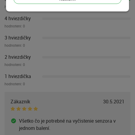
hodnotení:
1
4 hviezdičky
hodnotení:
0
3 hviezdičky
hodnotení:
0
2 hviezdičky
hodnotení:
0
1 hviezdička
hodnotení:
0
Zákazník
30.5.2021
Všetko čo je potrebné na vyčistenie senzora v
jednom balení.