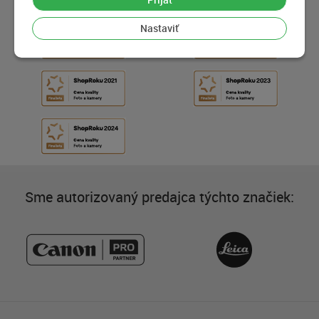
Nastaviť
Sme autorizovaný predajca týchto značiek: