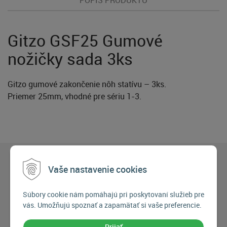
Gitzo GSF25 Gumové
nožičky sada 3ks
Gitzo gumové zakončenie nôh statívu – 3ks.
Priemer 25mm, vhodné pre sériu 1-3.
Vaše nastavenie cookies
Súbory cookie nám pomáhajú pri poskytovaní služieb pre
vás. Umožňujú spoznať a zapamätať si vaše preferencie.
Prijať