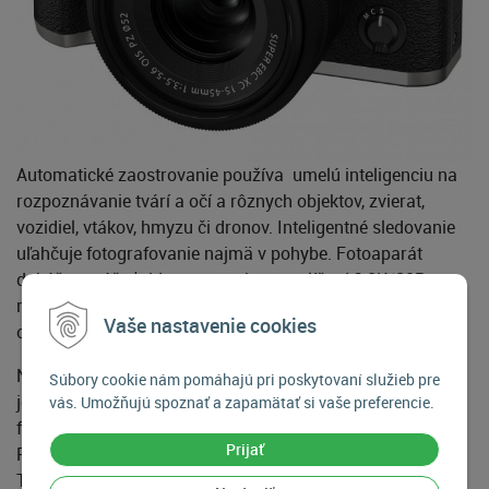
Automatické zaostrovanie používa umelú inteligenciu na
rozpoznávanie tvárí a očí a rôznych objektov, zvierat,
vozidiel, vtákov, hmyzu či dronov. Inteligentné sledovanie
uľahčuje fotografovanie najmä v pohybe. Fotoaparát
dokáže natáčať video vo vysokom rozlíšení 6.2K/30P a
rýchlych režimoch 4K/60P , pričom digitálna stabilizácia
Vaše nastavenie cookies
obrazu redukuje otrasy.
Novinkou je otočný volič Film Simulation , ktorý umožňuje
Súbory cookie nám pomáhajú pri poskytovaní služieb pre
jednoducho voliť z 20 rôznych režimov simulácie
vás. Umožňujú spoznať a zapamätať si vaše preferencie.
fotografického filmu. Medzi nimi sú verné farebné podanie
Prijať
REALA ACE či mäkšie, nostalgické tóny NOSTALGIC Neg. .
Tento volič má tri programovateľné polohy (FS1 až FS3),