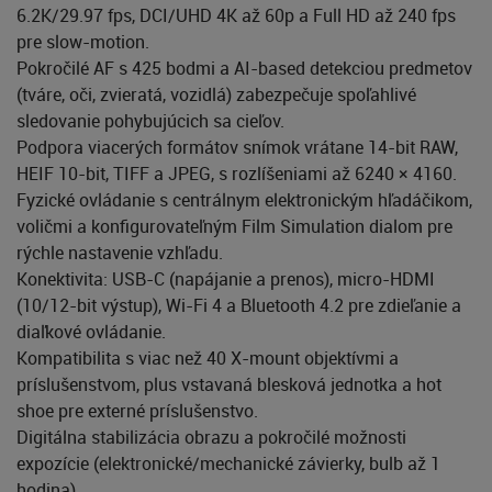
6.2K/29.97 fps, DCI/UHD 4K až 60p a Full HD až 240 fps
pre slow-motion.
Pokročilé AF s 425 bodmi a AI-based detekciou predmetov
(tváre, oči, zvieratá, vozidlá) zabezpečuje spoľahlivé
sledovanie pohybujúcich sa cieľov.
Podpora viacerých formátov snímok vrátane 14-bit RAW,
HEIF 10-bit, TIFF a JPEG, s rozlíšeniami až 6240 × 4160.
Fyzické ovládanie s centrálnym elektronickým hľadáčikom,
voličmi a konfigurovateľným Film Simulation dialom pre
rýchle nastavenie vzhľadu.
Konektivita: USB-C (napájanie a prenos), micro-HDMI
(10/12-bit výstup), Wi-Fi 4 a Bluetooth 4.2 pre zdieľanie a
diaľkové ovládanie.
Kompatibilita s viac než 40 X-mount objektívmi a
príslušenstvom, plus vstavaná blesková jednotka a hot
shoe pre externé príslušenstvo.
Digitálna stabilizácia obrazu a pokročilé možnosti
expozície (elektronické/mechanické závierky, bulb až 1
hodina).