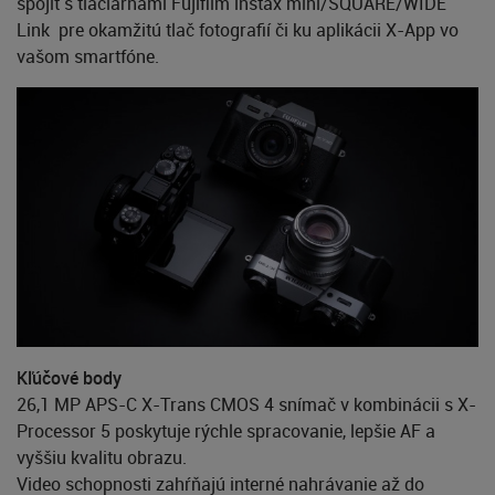
spojiť s tlačiarňami Fujifilm instax mini/SQUARE/WIDE
Link pre okamžitú tlač fotografií či ku aplikácii X-App vo
vašom smartfóne.
Kľúčové body
26,1 MP APS-C X-Trans CMOS 4 snímač v kombinácii s X-
Processor 5 poskytuje rýchle spracovanie, lepšie AF a
vyššiu kvalitu obrazu.
Video schopnosti zahŕňajú interné nahrávanie až do