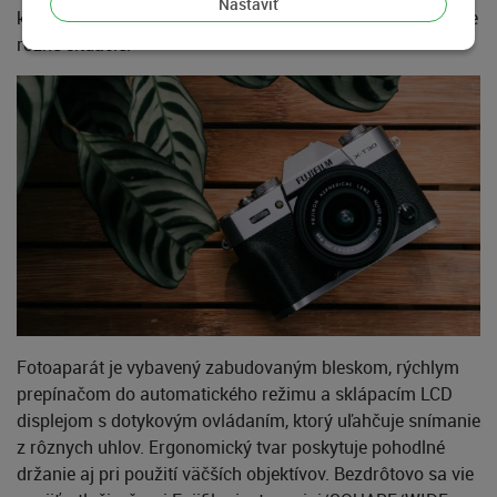
Nastaviť
kde si môžete uložiť vlastné nastavenia farieb a obrazu pre
rôzne situácie.
Fotoaparát je vybavený zabudovaným bleskom, rýchlym
prepínačom do automatického režimu a sklápacím LCD
displejom s dotykovým ovládaním, ktorý uľahčuje snímanie
z rôznych uhlov. Ergonomický tvar poskytuje pohodlné
držanie aj pri použití väčších objektívov. Bezdrôtovo sa vie