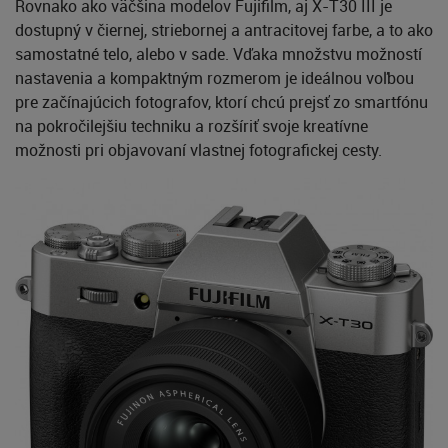
Rovnako ako väčšina modelov Fujifilm, aj X-T30 III je
dostupný v čiernej, striebornej a antracitovej farbe, a to ako
samostatné telo, alebo v sade. Vďaka množstvu možností
nastavenia a kompaktným rozmerom je ideálnou voľbou
pre začínajúcich fotografov, ktorí chcú prejsť zo smartfónu
na pokročilejšiu techniku a rozšíriť svoje kreatívne
možnosti pri objavovaní vlastnej fotografickej cesty.