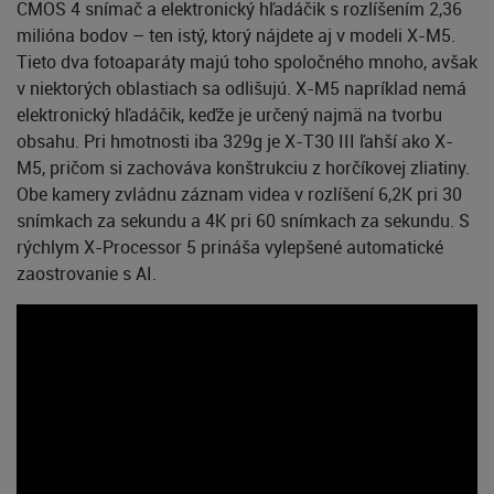
CMOS 4 snímač a elektronický hľadáčik s rozlíšením 2,36
milióna bodov – ten istý, ktorý nájdete aj v modeli X-M5.
Tieto dva fotoaparáty majú toho spoločného mnoho, avšak
v niektorých oblastiach sa odlišujú. X-M5 napríklad nemá
elektronický hľadáčik, keďže je určený najmä na tvorbu
obsahu. Pri hmotnosti iba 329g je X-T30 III ľahší ako X-
M5, pričom si zachováva konštrukciu z horčíkovej zliatiny.
Obe kamery zvládnu záznam videa v rozlíšení 6,2K pri 30
snímkach za sekundu a 4K pri 60 snímkach za sekundu. S
rýchlym X-Processor 5 prináša vylepšené automatické
zaostrovanie s AI.