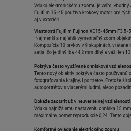
Vďaka elektronickému zoomu je veľmi vhodný a
Fujifilm 15-45 používa krokový motor pre rýchle
aj v exteriéri.
Vlastnosti Fujifilm Fujinon XC15-45mm F3,5-5
Najmenší a najľahší vymeniteľný zoom objektí
Kompozícia 10 prvkov v 9 skupinách, vrátane t
zatiaľ čo je dlhý iba 44,2 mm dlhý a váži len 13
Pokrýva často využívané ohniskové vzdialenos
Tento nový objektív pokrýva často používanú 
fotografovania krajiny, i portrétov. Pretože š
autoportrétov s viacerými ľuďmi, alebo pozadí
Dokáže zaostriť už v neuveriteľnej vzdialenosť
Vďaka najnižšiemu nastaveniu ohniska 15 mm u
maximálny pomer reprodukcie 0,24. Tento objekt
Komfortné ovládanie elektrického zoomu