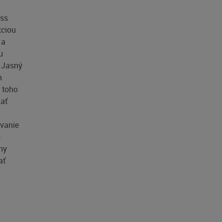
ess
kciou
 a
u
. Jasný
m
 toho
ať
ávanie
o
ny
ať