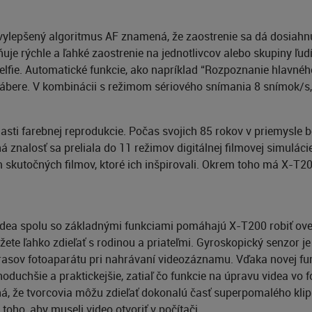
a vylepšený algoritmus AF znamená, že zaostrenie sa dá dosiah
je rýchle a ľahké zaostrenie na jednotlivcov alebo skupiny ľudí.
selfie. Automatické funkcie, ako napríklad “Rozpoznanie hlavné
ábere. V kombinácii s režimom sériového snímania 8 snímok/s, 
asti farebnej reprodukcie. Počas svojich 85 rokov v priemysle 
čná znalosť sa preliala do 11 režimov digitálnej filmovej simul
 skutočných filmov, ktoré ich inšpirovali. Okrem toho má X-T200
videa spolu so základnými funkciami pomáhajú X-T200 robiť oveľ
ôžete ľahko zdieľať s rodinou a priateľmi. Gyroskopický senzor 
rasov fotoaparátu pri nahrávaní videozáznamu. Vďaka novej fun
uchšie a praktickejšie, zatiaľ čo funkcie na úpravu videa vo 
á, že tvorcovia môžu zdieľať dokonalú časť superpomalého klipu
oho, aby museli video otvoriť v počítači.