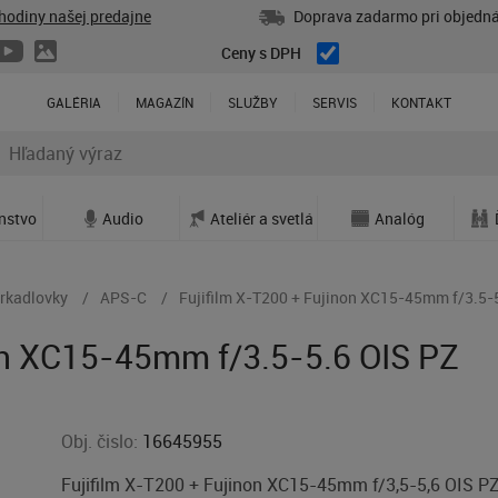
hodiny našej predajne
Doprava zadarmo pri objedná
Ceny s DPH
GALÉRIA
MAGAZÍN
SLUŽBY
SERVIS
KONTAKT
enstvo
Audio
Ateliér a svetlá
Analóg
rkadlovky
APS-C
Fujifilm X-T200 + Fujinon XC15-45mm f/3.5-5
on XC15-45mm f/3.5-5.6 OIS PZ
Obj. čislo:
16645955
Fujifilm X-T200 + Fujinon XC15-45mm f/3,5-5,6 OIS P