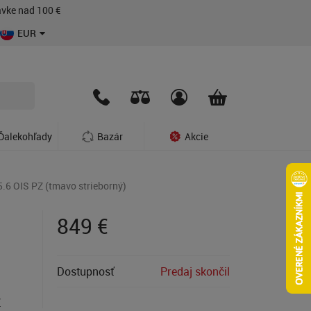
vke nad 100 €
EUR
Ďalekohľady
Bazár
Akcie
.6 OIS PZ (tmavo strieborný)
849
€
Dostupnosť
Predaj skončil
Z