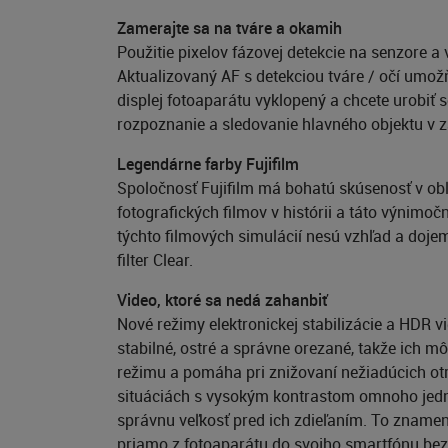
Zamerajte sa na tváre a okamih
Použitie pixelov fázovej detekcie na senzore 
Aktualizovaný AF s detekciou tváre / očí umožňu
displej fotoaparátu vyklopený a chcete urobiť 
rozpoznanie a sledovanie hlavného objektu v z
Legendárne farby Fujifilm
Spoločnosť Fujifilm má bohatú skúsenosť v obl
fotografických filmov v histórii a táto výnimo
týchto filmových simulácií nesú vzhľad a dojem
filter Clear.
Video, ktoré sa nedá zahanbiť
Nové režimy elektronickej stabilizácie a HDR 
stabilné, ostré a správne orezané, takže ich m
režimu a pomáha pri znižovaní nežiadúcich ot
situáciách s vysokým kontrastom omnoho jednod
správnu veľkosť pred ich zdieľaním. To znamen
priamo z fotoaparátu do svojho smartfónu bez t