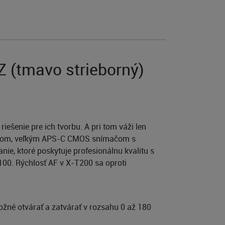
Z (tmavo strieborný)
ešenie pre ich tvorbu. A pri tom váži len
plejom, veľkým APS-C CMOS snímačom s
nie, ktoré poskytuje profesionálnu kvalitu s
100. Rýchlosť AF v X-T200 sa oproti
žné otvárať a zatvárať v rozsahu 0 až 180