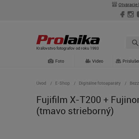
Otváracie 
Kráľovstvo fotografov od roku 1993
Foto
Video
Prísluš
Úvod
E-Shop
Digitálne fotoaparáty
Bezz
Fujifilm X-T200 + Fujin
(tmavo strieborný)