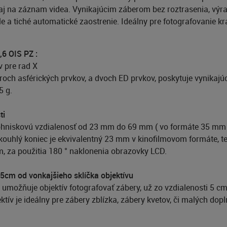
j na záznam videa. Vynikajúcim záberom bez roztrasenia, výraz
 a tiché automatické zaostrenie. Ideálny pre fotografovanie kraji
,6 OIS PZ :
v pre rad X
roch asférických prvkov, a dvoch ED prvkov, poskytuje vynikajú
5 g.
ti
ohniskovú vzdialenosť od 23 mm do 69 mm ( vo formáte 35 mm ),
irokouhlý koniec je ekvivalentný 23 mm v kinofilmovom formáte, 
m, za použitia 180 ° naklonenia obrazovky LCD.
i 5cm od vonkajšieho sklíčka objektívu
možňuje objektív fotografovať zábery, už zo vzdialenosti 5 c
ív je ideálny pre zábery zblízka, zábery kvetov, či malých dopl