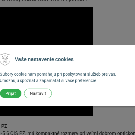
Vaše nastavenie cookies
Súbory cookie nám pomáhajú pri poskytovaní služieb pre vás.
Umožňujú spoznať a zapamätať si vaše preferencie.
Prijať
Nastaviť
S PZ
5.6 OIS PZ, má kompaktné rozmery pri veľmi dobrom optickom