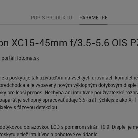
POPIS PRODUKTU
PARAMETRE
non XC15-45mm f/3.5-5.6 OIS P
 portáli fotoma.sk
e a poskytuje tak užívateľom na všetkých úrovniach kompletné ri
eho predchodca a je vybavený novým výklopným dotykovým dis
ky pre lepší prenos. Nechýba ani intuitívne používateľské rozhra
toaparát je schopný spracovať údaje 3,5-krát rýchlejšie ako X-T
ixelov s fázovou detekciou.
dotykovou obrazovkou LCD s pomerom strán 16:9. Displej je mo
skytuje tiež intuitívne a pohotové ovládanie.