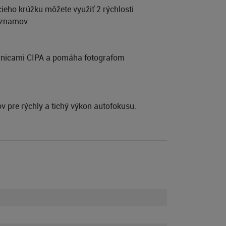
cieho krúžku môžete využiť 2 rýchlosti
áznamov.
smernicami CIPA a pomáha fotografom
 pre rýchly a tichý výkon autofokusu.