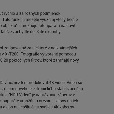
nuť rýchlo a za rôznych podmienok.
 Túto funkciu môžete využiť aj vtedy, keď je
ho objektu”, umožňujú fotoaparátu nastaviť
ľahšie zachytíte dôležité okamihy.
bol zodpovedný za niektoré z najznámejších
ácie v X-T200. Fotografie vytvorené pomocou
 20 pokročilých filtrov, ktoré zahŕňajú nový
a viac, než len produkovať 4K video. Videá sú
je srdcom nového elektronického stabilizačného
kcii “HDR Video” je nahrávanie záberov v
fotoaparáte umožňujú orezanie klipov na ich
 alebo najlepšiu časť svojich 4K záberov