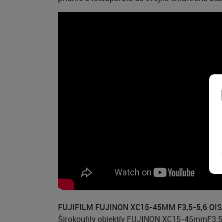
FUJIFILM FUJINON XC15-45MM F3,5-5,6 OI
Širokouhly objektív FUJINON XC15-45mmF3.5-