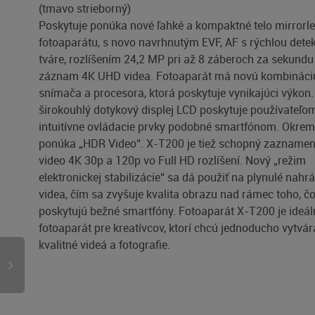
(tmavo strieborný)
Poskytuje ponúka nové ľahké a kompaktné telo mirrorl
fotoaparátu, s novo navrhnutým EVF, AF s rýchlou dete
tváre, rozlíšením 24,2 MP pri až 8 záberoch za sekundu
záznam 4K UHD videa. Fotoaparát má novú kombináci
snímača a procesora, ktorá poskytuje vynikajúci výkon
širokouhlý dotykový displej LCD poskytuje používateľo
intuitívne ovládacie prvky podobné smartfónom. Okrem
ponúka „HDR Video“. X-T200 je tiež schopný zaznamen
video 4K 30p a 120p vo Full HD rozlíšení. Nový „režim
elektronickej stabilizácie“ sa dá použiť na plynulé nahr
videa, čím sa zvyšuje kvalita obrazu nad rámec toho, č
poskytujú bežné smartfóny. Fotoaparát X-T200 je ideál
fotoaparát pre kreatívcov, ktorí chcú jednoducho vytvár
kvalitné videá a fotografie.