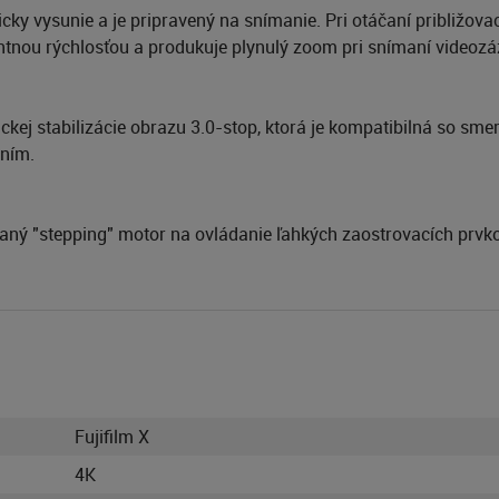
icky vysunie a je pripravený na snímanie. Pri otáčaní približova
ntnou rýchlosťou a produkuje plynulý zoom pri snímaní videoz
tickej stabilizácie obrazu 3.0-stop, ktorá je kompatibilná so 
ením.
ný "stepping" motor na ovládanie ľahkých zaostrovacích prvkov
Fujifilm X
4K