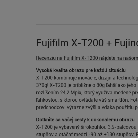
Fujifilm X-T200 + Fuji
Recenziu na Fujifilm X-T200 nájdete na našom
Vysoká kvalita obrazu pre každú situáciu
X-T200 kombinuje inovácie, dizajn a technológi
370g! X-T200 je približne o 80g ľahší ako j
rozlíšením 24,2 Mpix, ktorý využíva medené prv
ľahkosťou, s ktorou ovládate váš smartfón. Fo
predchodcovi výrazne zvýšila vďaka použitiu p
Dotknite sa vašej cesty k dokonalému obrazu
X-T200 je vybavený širokouhlou 3,5-palcovou 
stupňov a otáčať medzi -90 až +180 stupňov. Po