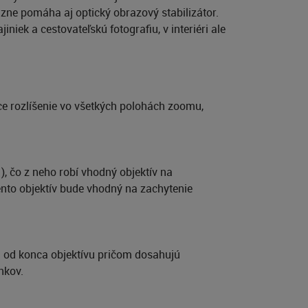
ne pomáha aj optický obrazový stabilizátor.
niek a cestovateľskú fotografiu, v interiéri ale
ce rozlíšenie vo všetkých polohách zoomu,
 čo z neho robí vhodný objektív na
tento objektív bude vhodný na zachytenie
m od konca objektívu pričom dosahujú
nkov.