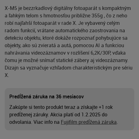
X-M5 je bezzrkadlový digitálny fotoaparát s kompaktným
a ľahkým telom s hmotnosťou približne 355g , čo z neho
robí najľahší fotoaparát v rade X. Je vybavený celým
radom funkcií, vrátane automatického zaostrovania na
detekciu objektu, ktoré dokáže rozpoznať pohybujúce sa
objekty, ako sú zvieratá a autá, pomocou AI a funkciou
nahrávania videozáznamov v rozlíšení 6,2K/30P, vďaka
čomu je možné snímať statické zábery aj videozáznamy.
Dizajn sa vyznačuje vzhľadom charakteristickým pre sériu
X.
Predĺžená záruka na 36 mesiacov
Zakúpte si tento produkt teraz a získajte +1 rok
predĺženej záruky. Akcia platí od 1.2.2025 do
odvolania. Viac info na
Fujifilm predĺžená záruka
.