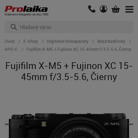
Kráľovstvo fotografov od roku 1993
Úvod
E-Shop
Digitálne fotoaparáty
Bezzrkadlovky
APS-C
Fujifilm X-M5 + Fujinon XC 15-45mm f/3.5-5.6, Čierny
Fujifilm X-M5 + Fujinon XC 15-
45mm f/3.5-5.6, Čierny