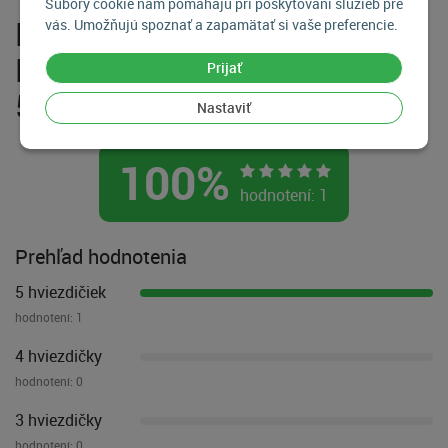
Súbory cookie nám pomáhajú pri poskytovaní služieb pre
Recenzie Fujifilm X-M5 +
vás. Umožňujú spoznať a zapamätať si vaše preferencie.
Fujinon XC 15-45mm f/3.5-
Prijať
5.6, Čierny
Nastaviť
100
%
hodnotení:
1
Prehľad hodnotenia
5 hviezdičiek
hodnotení:
1
4 hviezdičky
hodnotení:
0
3 hviezdičky
hodnotení:
0