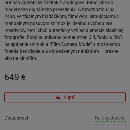
prináša autentický zážitok z analógovej fotografie do
moderného digitálneho prevedenia. S hmotnosťou iba
240g, vertikálnym hľadáčikom, filmovými simuláciami a
manuálnym posuvom snímok je ideálnou voľbou pre
kreatívcov, ktorí chcú autentický vzhľad a emócie klasickej
fotografie. Ponúka unikátny pomer strán 3:4, funkciu 2in1
na spájanie snímok a “Film Camera Mode” s možnosťou
fotenia bez displeja a obmedzeným náhľadom – presne
ako na kinofilm.
649
€
Kúpiť
Dostupnosť
Na objednávku