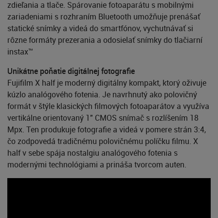
zdieľania a tlače. Spárovanie fotoaparátu s mobilnými
zariadeniami s rozhraním Bluetooth umožňuje prenášať
statické snímky a videá do smartfónov, vychutnávať si
rôzne formáty prezerania a odosielať snímky do tlačiarní
instax™
Unikátne poňatie digitálnej fotografie
Fujifilm X half je moderný digitálny kompakt, ktorý oživuje
kúzlo analógového fotenia. Je navrhnutý ako polovičný
formát v štýle klasických filmových fotoaparátov a využíva
vertikálne orientovaný 1" CMOS snímač s rozlíšením 18
Mpx. Ten produkuje fotografie a videá v pomere strán 3:4,
čo zodpovedá tradičnému polovičnému políčku filmu. X
half v sebe spája nostalgiu analógového fotenia s
modernými technológiami a prináša tvorcom auten.