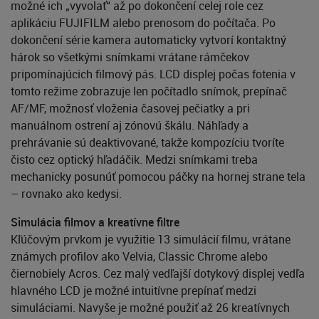
možné ich „vyvolať“ až po dokončení celej role cez
aplikáciu FUJIFILM alebo prenosom do počítača. Po
dokončení série kamera automaticky vytvorí kontaktný
hárok so všetkými snímkami vrátane rámčekov
pripomínajúcich filmový pás. LCD displej počas fotenia v
tomto režime zobrazuje len počítadlo snímok, prepínač
AF/MF, možnosť vloženia časovej pečiatky a pri
manuálnom ostrení aj zónovú škálu. Náhľady a
prehrávanie sú deaktivované, takže kompozíciu tvoríte
čisto cez optický hľadáčik. Medzi snímkami treba
mechanicky posunúť pomocou páčky na hornej strane tela
– rovnako ako kedysi.
Simulácia filmov a kreatívne filtre
Kľúčovým prvkom je využitie 13 simulácií filmu, vrátane
známych profilov ako Velvia, Classic Chrome alebo
čiernobiely Acros. Cez malý vedľajší dotykový displej vedľa
hlavného LCD je možné intuitívne prepínať medzi
simuláciami. Navyše je možné použiť až 26 kreatívnych