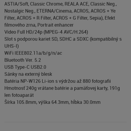
ASTIA/Soft, Classic Chrome, REALA ACE, Classic Neg.,
Nostalgic Neg., ETERNA/Cinema, ACROS, ACROS + Ye
Filter, ACROS + R Filter, ACROS + G Filter, Sepia), Efekt
filmového zrna, Portrait enhancer
Video Full HD/24p (MPEG-4 AVC/H.264)
Slot s podporou kariet SD, SDHC a SDXC (kompatibilný s
UHS-I)
WiFi IEEE802.11a/b/g/n/ac
Bluetooth Ver. 5.2
USB Type-C USB2.0
Sánky na externý blesk
Batéria NP-W126 Li-ion s výdržou až 880 fotografii
Hmotnosť 240g vrátane batérie a pamäťovej karty, 191g
len fotoaparát
Šírka 105.8mm, výška 64.3mm, hĺbka 30.0mm