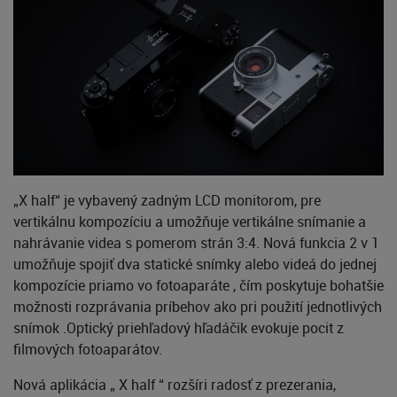
„X half“ je vybavený zadným LCD monitorom, pre
vertikálnu kompozíciu a umožňuje vertikálne snímanie a
nahrávanie videa s pomerom strán 3:4. Nová funkcia 2 v 1
umožňuje spojiť dva statické snímky alebo videá do jednej
kompozície priamo vo fotoaparáte , čím poskytuje bohatšie
možnosti rozprávania príbehov ako pri použití jednotlivých
snímok .Optický priehľadový hľadáčik evokuje pocit z
filmových fotoaparátov.
Nová aplikácia „ X half “ rozšíri radosť z prezerania,