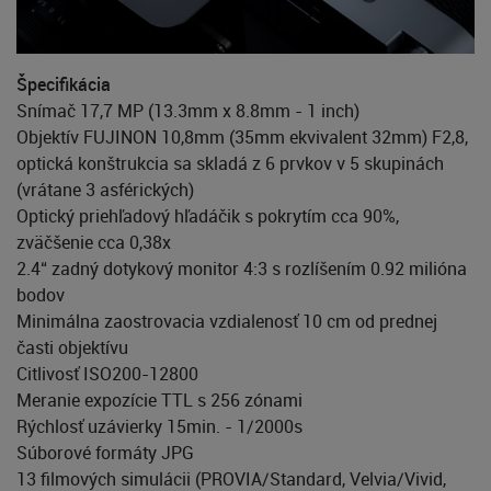
Špecifikácia
Snímač 17,7 MP (13.3mm x 8.8mm - 1 inch)
Objektív FUJINON 10,8mm (35mm ekvivalent 32mm) F2,8,
optická konštrukcia sa skladá z 6 prvkov v 5 skupinách
(vrátane 3 asférických)
Optický priehľadový hľadáčik s pokrytím cca 90%,
zväčšenie cca 0,38x
2.4“ zadný dotykový monitor 4:3 s rozlíšením 0.92 milióna
bodov
Minimálna zaostrovacia vzdialenosť 10 cm od prednej
časti objektívu
Citlivosť ISO200-12800
Meranie expozície TTL s 256 zónami
Rýchlosť uzávierky 15min. - 1/2000s
Súborové formáty JPG
13 filmových simulácii (PROVIA/Standard, Velvia/Vivid,