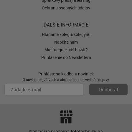
Splátkový predaj a leasing
Ochrana osobných údajov
ĎALŠIE INFORMÁCIE
Hľadáme kolegu/kolegyňu
Napíšte nám
Ako funguje náš bazár?
Prihlásenie do Newslettera
Prihláste sa k odberu noviniek
O novinkách, zľavách a akciách budete vedieť ako prvý.
Najvačšia predajňa fototechniky na