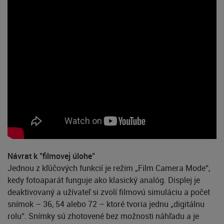
Návrat k "filmovej úlohe"
Jednou z kľúčových funkcií je režim „Film Camera Mode“,
kedy fotoaparát funguje ako klasický analóg. Displej je
deaktivovaný a užívateľ si zvolí filmovú simuláciu a počet
snímok – 36, 54 alebo 72 – ktoré tvoria jednu „digitálnu
rolu“. Snímky sú zhotovené bez možnosti náhľadu a je